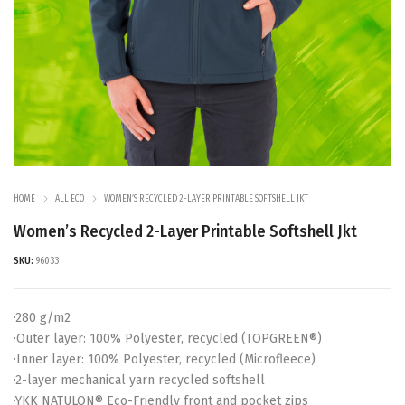
HOME
ALL ECO
WOMEN’S RECYCLED 2-LAYER PRINTABLE SOFTSHELL JKT
Women’s Recycled 2-Layer Printable Softshell Jkt
SKU:
96033
·280 g/m2
·Outer layer: 100% Polyester, recycled (TOPGREEN®)
·Inner layer: 100% Polyester, recycled (Microfleece)
·2-layer mechanical yarn recycled softshell
·YKK NATULON® Eco-Friendly front and pocket zips