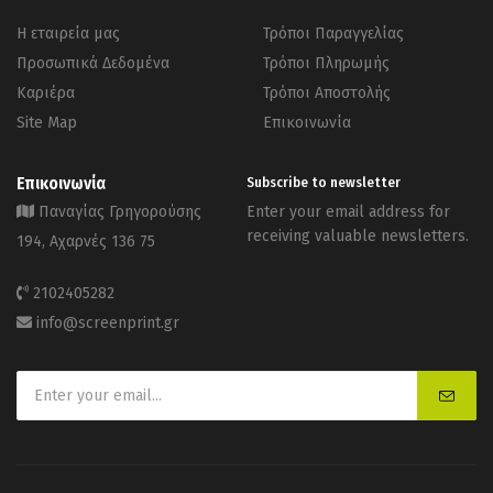
Η εταιρεία μας
Τρόποι Παραγγελίας
Προσωπικά Δεδομένα
Τρόποι Πληρωμής
Καριέρα
Τρόποι Αποστολής
Site Map
Επικοινωνία
Επικοινωνία
Subscribe to newsletter
Παναγίας Γρηγορούσης
Enter your email address for
receiving valuable newsletters.
194, Αχαρνές 136 75
2102405282
info@screenprint.gr