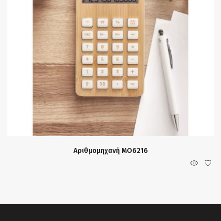
Αριθμομηχανή MO6216