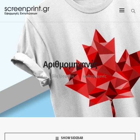
Αριθμομηχανές
Home
Είδη Γραφείου
Αριθμομηχανές
SHOW SIDEBAR