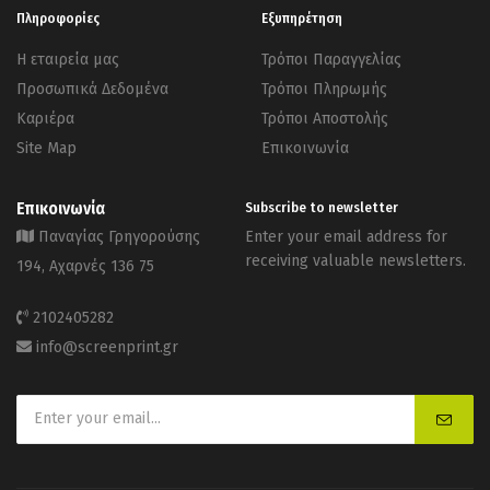
Πληροφορίες
Εξυπηρέτηση
Η εταιρεία μας
Τρόποι Παραγγελίας
Προσωπικά Δεδομένα
Τρόποι Πληρωμής
Καριέρα
Τρόποι Αποστολής
Site Map
Επικοινωνία
Επικοινωνία
Subscribe to newsletter
Παναγίας Γρηγορούσης
Enter your email address for
receiving valuable newsletters.
194, Αχαρνές 136 75
2102405282
info@screenprint.gr