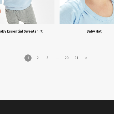
aby Essential Sweatshirt
Baby Hat
…
1
2
3
20
21