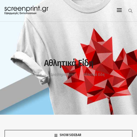
Αθλητικά Είδη
Home
Δραστηριότητες
Αθλητικά Είδη
SHOW SIDEBAR