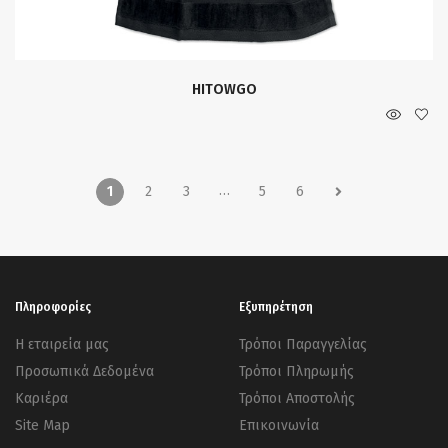
HITOWGO
…
1
2
3
5
6
Πληροφορίες
Εξυπηρέτηση
Η εταιρεία μας
Τρόποι Παραγγελίας
Προσωπικά Δεδομένα
Τρόποι Πληρωμής
Καριέρα
Τρόποι Αποστολής
Site Map
Επικοινωνία