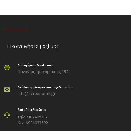
Επικοινωνήστε μαζί μας
Λεπτομέρειες διεύθυνσης
Παναγίας Γρηγορούσης 194
Διεύθυνση ηλεκτρονικού ταχυδρομείου
info@screenprint.gr
Αριθμός τηλεφώνου
Τηλ: 2102405282
Κιν: 6934033692