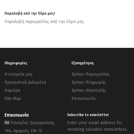
Παραλαβή από την Έδρα μας!
Παραλαβή παραγγελίας από την έδρα μας
Πληροφορίες
Εξυπηρέτηση
Η εταιρεία μας
Τρόποι Παραγγελίας
Προσωπικά Δεδομένα
Τρόποι Πληρωμής
Καριέρα
Τρόποι Αποστολής
Site Map
Επικοινωνία
Επικοινωνία
Subscribe to newsletter
Παναγίας Γρηγορούσης
Enter your email address for
receiving valuable newsletters.
194, Αχαρνές 136 75