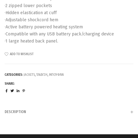
·2 zipped lower pockets
·Hidden elastication at cuff
·Adjustable shockcord hem
·Active battery powered heating system
·Compatible with any USB battery pack/charging device
·1 large heated back panel.
ADD TO WISHLIST
CATEGORIES:
JACKETS
,
ΈΝΔΥΣΗ
,
ΜΠΟΥΦΆΝ
SHARE:
DESCRIPTION