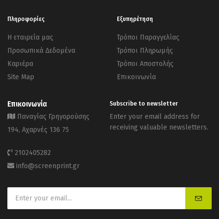
Πληροφορίες
Εξυπηρέτηση
Η εταιρεία μας
Τρόποι Παραγγελίας
Προσωπικά Δεδομένα
Τρόποι Πληρωμής
Καριέρα
Τρόποι Αποστολής
Site Map
Επικοινωνία
Επικοινωνία
Subscribe to newsletter
Παναγίας Γρηγορούσης
Enter your email address for
receiving valuable newsletters.
194, Αχαρνές 136 75
2102405282
info@screenprint.gr