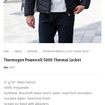
HOME
ΈΝΔΥΣΗ
ΜΠΟΥΦΆΝ
THERMOGEN POWERCELL 5000 THERMAL JACKET
Thermogen Powercell 5000 Thermal Jacket
SKU:
96017
·37 g/m² (Main fabric)
·100% Polyamide
·Synthetic Warmloft down-touch water repellent insulation
·Durable water repellent finish
·Grown on hood with adjusters