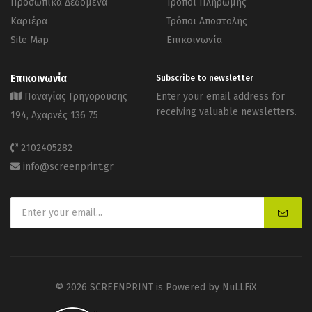
Προσωπικά Δεδομένα
Τρόποι Πληρωμής
Καριέρα
Τρόποι Αποστολής
Site Map
Επικοινωνία
Επικοινωνία
Subscribe to newsletter
Παναγίας Γρηγορούσης
Enter your email address for
receiving valuable newsletters.
194, Αχαρνές 136 75
2102405282
info@screenprint.gr
© 2026 SCREENPRINT is Powered by
NuLLFiX