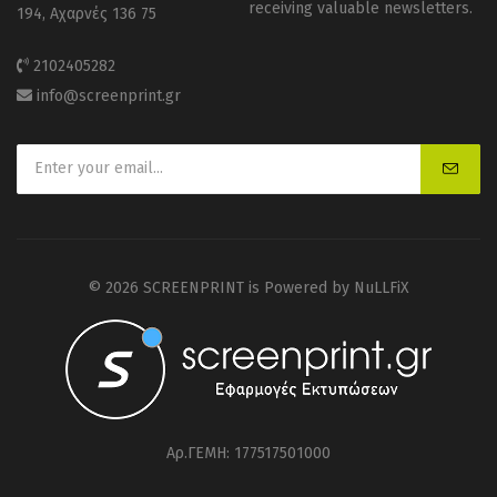
receiving valuable newsletters.
194, Αχαρνές 136 75
2102405282
info@screenprint.gr
© 2026 SCREENPRINT is Powered by
NuLLFiX
Αρ.ΓΕΜΗ: 177517501000