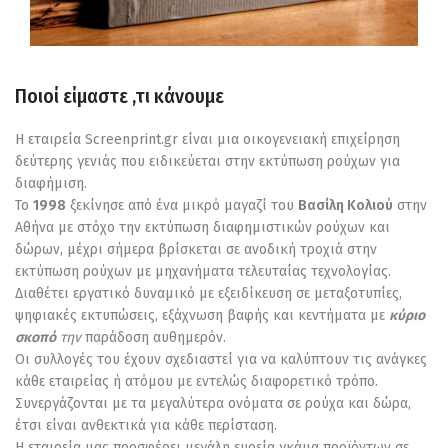
Ποιοί είμαστε ,τι κάνουμε
Η εταιρεία
Screenprint.gr
είναι μια οικογενειακή επιχείρηση
δεύτερης γενιάς που ειδικεύεται στην εκτύπωση ρούχων για
διαφήμιση.
Το
1998
ξεκίνησε από ένα μικρό μαγαζί του
Βασίλη Κολιού
στην
Αθήνα με στόχο την εκτύπωση διαφημιστικών ρούχων και
δώρων, μέχρι σήμερα βρίσκεται σε ανοδική τροχιά στην
εκτύπωση ρούχων με μηχανήματα τελευταίας τεχνολογίας.
Διαθέτει εργατικό δυναμικό με εξειδίκευση σε μεταξοτυπίες,
ψηφιακές εκτυπώσεις, εξάχνωση βαφής και κεντήματα με
κύριο
σκοπό
την
παράδοση αυθημερόν.
Οι συλλογές του έχουν σχεδιαστεί για να καλύπτουν τις ανάγκες
κάθε εταιρείας ή ατόμου με εντελώς διαφορετικό τρόπο.
Συνεργάζονται με τα μεγαλύτερα ονόματα σε ρούχα και δώρα,
έτσι είναι ανθεκτικά για κάθε περίσταση.
Η εταιρεία μας προσφέρει μεγάλη ευρεία γκάμα προϊόντων σε