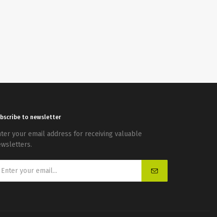
bscribe to newsletter
ter your email address for receiving valuable
wsletters.