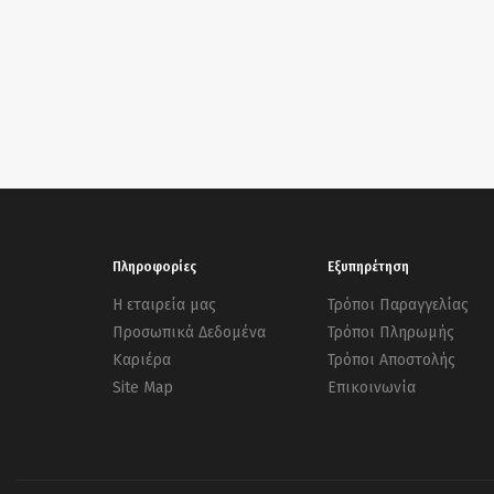
Πληροφορίες
Εξυπηρέτηση
Η εταιρεία μας
Τρόποι Παραγγελίας
Προσωπικά Δεδομένα
Τρόποι Πληρωμής
Καριέρα
Τρόποι Αποστολής
Site Map
Επικοινωνία