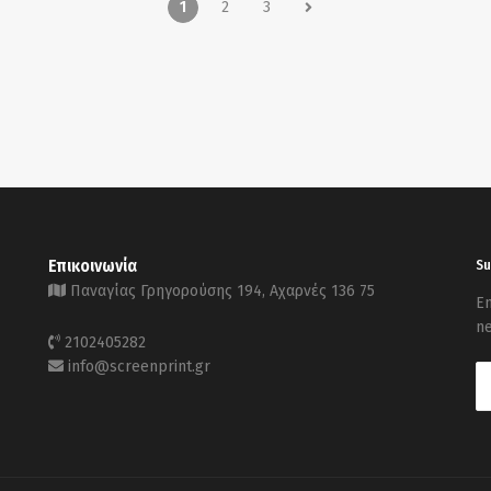
1
2
3
Επικοινωνία
Su
Παναγίας Γρηγορούσης 194, Αχαρνές 136 75
En
ne
2102405282
info@screenprint.gr