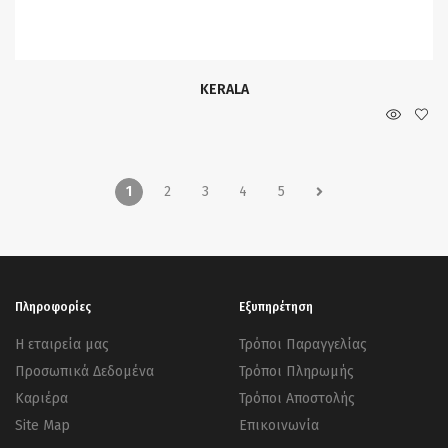
KERALA
1
2
3
4
5
Πληροφορίες
Εξυπηρέτηση
Η εταιρεία μας
Τρόποι Παραγγελίας
Προσωπικά Δεδομένα
Τρόποι Πληρωμής
Καριέρα
Τρόποι Αποστολής
Site Map
Επικοινωνία