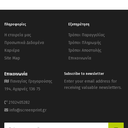
Πληροφορίες
Εξυπηρέτηση
Η εταιρεία μας
Τρόποι Παραγγελίας
Προσωπικά Δεδομένα
Τρόποι Πληρωμής
Καριέρα
Τρόποι Αποστολής
Site Map
Επικοινωνία
Επικοινωνία
Subscribe to newsletter
Παναγίας Γρηγορούσης
Enter your email address for
receiving valuable newsletters.
194, Αχαρνές 136 75
2102405282
info@screenprint.gr