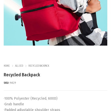
HOME
ALL ECO
RECYCLED BACKPACK
Recycled Backpack
SKU:
94129
·100% Polyester (Recycled, 600D)
·Grab handle
·Padded adjustable shoulder straps