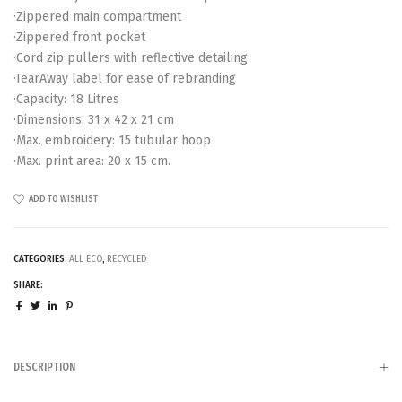
·Zippered main compartment
·Zippered front pocket
·Cord zip pullers with reflective detailing
·TearAway label for ease of rebranding
·Capacity: 18 Litres
·Dimensions: 31 x 42 x 21 cm
·Max. embroidery: 15 tubular hoop
·Max. print area: 20 x 15 cm.
ADD TO WISHLIST
CATEGORIES:
ALL ECO
,
RECYCLED
SHARE:
DESCRIPTION