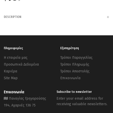
DESCRIPTION
Πληροφορίες
Εξυπηρέτηση
Η εταιρεία μας
Τρόποι Παραγγελίας
Προσωπικά Δεδομένα
Τρόποι Πληρωμής
Καριέρα
Τρόποι Αποστολής
Site Map
Επικοινωνία
Επικοινωνία
Subscribe to newsletter
Παναγίας Γρηγορούσης
Enter your email address for
receiving valuable newsletters.
194, Αχαρνές 136 75