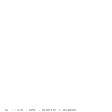
HOME
ΈΝΔΥΣΗ
ΠΟΔΙΈΣ
BIB APRON PRESS STUD SANTORINI