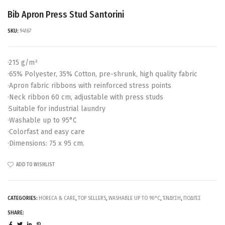
Bib Apron Press Stud Santorini
SKU:
94167
·215 g/m²
·65% Polyester, 35% Cotton, pre-shrunk, high quality fabric
·Apron fabric ribbons with reinforced stress points
·Neck ribbon 60 cm, adjustable with press studs
·Suitable for industrial laundry
·Washable up to 95°C
·Colorfast and easy care
·Dimensions: 75 x 95 cm.
ADD TO WISHLIST
CATEGORIES:
HORECA & CARE
,
TOP SELLERS
,
WASHABLE UP TO 90°C
,
ΈΝΔΥΣΗ
,
ΠΟΔΙΈΣ
SHARE: