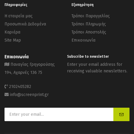
Πληροφορίες
Εξυπηρέτηση
Η εταιρεία μας
Τρόποι Παραγγελίας
Προσωπικά Δεδομένα
Τρόποι Πληρωμής
Καριέρα
Τρόποι Αποστολής
Site Map
Επικοινωνία
Επικοινωνία
Subscribe to newsletter
Παναγίας Γρηγορούσης
Enter your email address for
receiving valuable newsletters.
194, Αχαρνές 136 75
2102405282
info@screenprint.gr