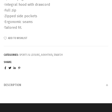
·Integral hood with drawcord
·Full zip
·Zipped side pockets
·Ergonomic seams
·Tailored fit.
ADD TO WISHLIST
CATEGORIES:
SPORTS & LEISURE
,
ΑΘΛΗΤΙΚΆ
,
ΈΝΔΥΣΗ
SHARE:
DESCRIPTION