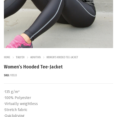
HOME
ΈΝΔΥΣΗ
ΑΘΛΗΤΙΚΆ
WOMEN’S HOODED TEE-JACKET
Women’s Hooded Tee-Jacket
SKU:
93533
·135 g/m²
·100% Polyester
·Virtually weightless
·Stretch fabric
·Quickdrying