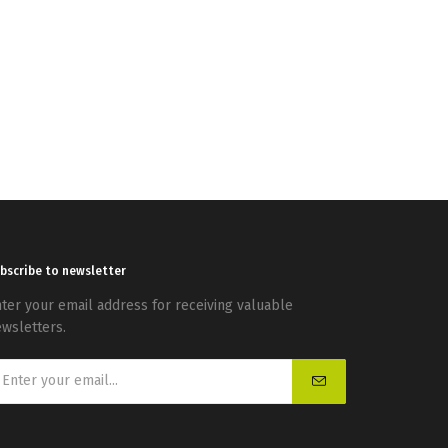
bscribe to newsletter
ter your email address for receiving valuable
wsletters.