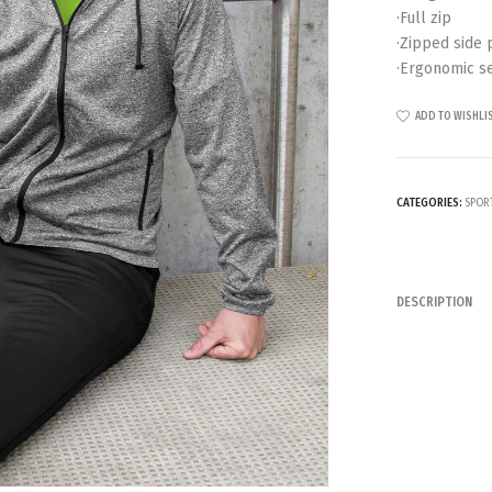
·Full zip
·Zipped side 
·Ergonomic s
ADD TO WISHLI
CATEGORIES:
SPOR
DESCRIPTION