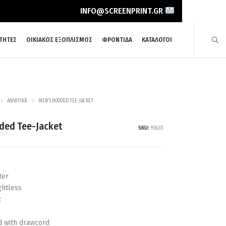
INFO@SCREENPRINT.GR
ΤΗΤΕΣ
ΟΙΚΙΑΚΟΣ ΕΞΟΠΛΙΣΜΟΣ
ΦΡΟΝΤΙΔΑ
ΚΑΤΑΛΟΓΟΙ
ΑΘΛΗΤΙΚΆ
MEN’S HOODED TEE-JACKET
ded Tee-Jacket
SKU:
93633
ter
ghtless
c
d with drawcord