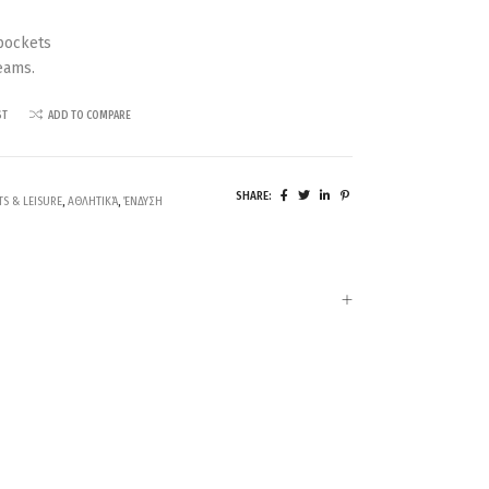
pockets
eams.
ST
ADD TO COMPARE
SHARE:
TS & LEISURE
,
ΑΘΛΗΤΙΚΆ
,
ΈΝΔΥΣΗ