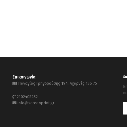
Επικοινωνία
Su
Παναγίας Γρηγορούσης 194, Αχαρνές 136 75
En
ne
2102405282
info@screenprint.gr