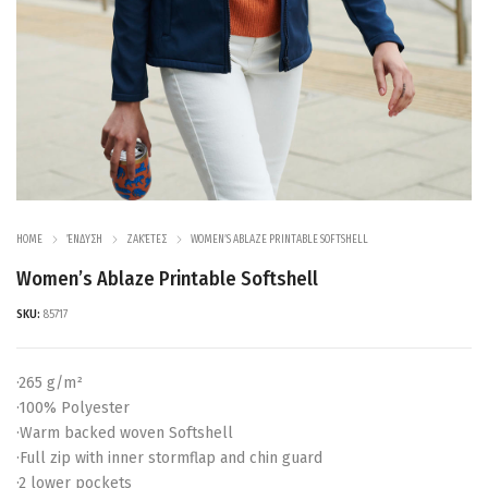
HOME
ΈΝΔΥΣΗ
ΖΑΚΈΤΕΣ
WOMEN’S ABLAZE PRINTABLE SOFTSHELL
Women’s Ablaze Printable Softshell
SKU:
85717
·265 g/m²
·100% Polyester
·Warm backed woven Softshell
·Full zip with inner stormflap and chin guard
·2 lower pockets