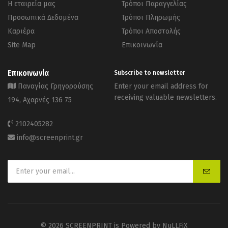
Η εταιρεία μας
Τρόποι Παραγγελίας
Προσωπικά Δεδομένα
Τρόποι Πληρωμής
Καριέρα
Τρόποι Αποστολής
Site Map
Επικοινωνία
Επικοινωνία
Subscribe to newsletter
Παναγίας Γρηγορούσης
Enter your email address for
receiving valuable newsletters.
194, Αχαρνές 136 75
2102405282
info@screenprint.gr
© 2026 SCREENPRINT is Powered by
NuLLFiX