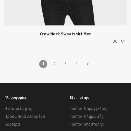
Crew Neck Sweatshirt Men
1
2
3
4
Πληροφορίες
Εξυπηρέτηση
Η εταιρεία μας
Τρόποι Παραγγελίας
Προσωπικά Δεδομένα
Τρόποι Πληρωμής
Καριέρα
Τρόποι Αποστολής