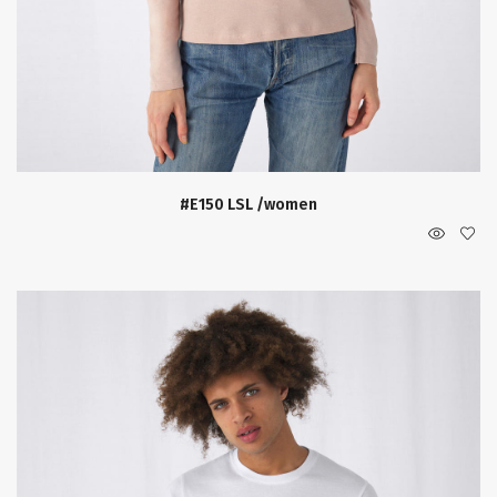
#E150 LSL /women