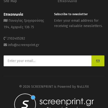
Site Map
Επικοινωνία
Επικοινωνία
Subscribe to newsletter
Παναγίας Γρηγορούσης
Enter your email address for
receiving valuable newsletters.
194, Αχαρνές 136 75
2102405282
info@screenprint.gr
© 2026 SCREENPRINT is Powered by
NuLLFiX