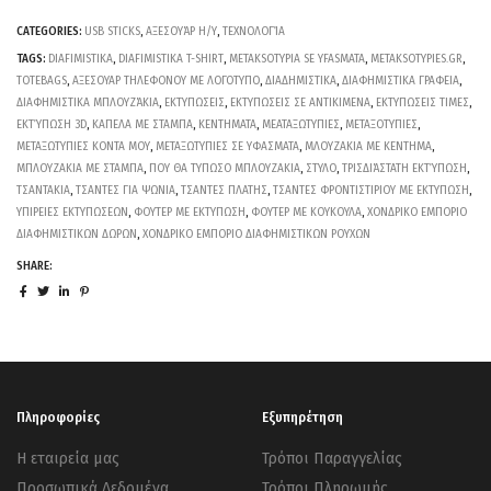
CATEGORIES:
USB STICKS
,
ΑΞΕΣΟΥΆΡ Η/Υ
,
ΤΕΧΝΟΛΟΓΊΑ
TAGS:
DIAFIMISTIKA
,
DIAFIMISTIKA T-SHIRT
,
METAKSOTYPIA SE YFASMATA
,
METAKSOTYPIES.GR
,
TOTEBAGS
,
ΑΞΕΣΟΥΑΡ ΤΗΛΕΦΟΝΟΥ ΜΕ ΛΟΓΟΤΥΠΟ
,
ΔΙΑΔΗΜΙΣΤΙΚΑ
,
ΔΙΑΦΗΜΙΣΤΙΚΑ ΓΡΑΦΕΙΑ
,
ΔΙΑΦΗΜΙΣΤΙΚΑ ΜΠΛΟΥΖΆΚΙΑ
,
ΕΚΤΥΠΩΣΕΙΣ
,
ΕΚΤΥΠΩΣΕΙΣ ΣΕ ΑΝΤΙΚΙΜΕΝΑ
,
ΕΚΤΥΠΩΣΕΙΣ ΤΙΜΕΣ
,
ΕΚΤΎΠΩΣΗ 3D
,
ΚΑΠΕΛΑ ΜΕ ΣΤΑΜΠΑ
,
ΚΕΝΤΗΜΑΤΑ
,
ΜΕΑΤΑΞΩΤΥΠΙΕΣ
,
ΜΕΤΑΞΟΤΥΠΙΕΣ
,
ΜΕΤΑΞΩΤΥΠΙΕΣ ΚΟΝΤΑ ΜΟΥ
,
ΜΕΤΑΞΩΤΥΠΙΕΣ ΣΕ ΥΦΑΣΜΑΤΑ
,
ΜΛΟΥΖΑΚΙΑ ΜΕ ΚΕΝΤΗΜΑ
,
ΜΠΛΟΥΖΑΚΙΑ ΜΕ ΣΤΑΜΠΑ
,
ΠΟΥ ΘΑ ΤΥΠΩΣΟ ΜΠΛΟΥΖΑΚΙΑ
,
ΣΤΥΛΟ
,
ΤΡΙΣΔΙΆΣΤΑΤΗ ΕΚΤΎΠΩΣΗ
,
ΤΣΑΝΤΑΚΙΑ
,
ΤΣΑΝΤΕΣ ΓΙΑ ΨΩΝΙΑ
,
ΤΣΑΝΤΕΣ ΠΛΑΤΗΣ
,
ΤΣΑΝΤΕΣ ΦΡΟΝΤΙΣΤΙΡΙΟΥ ΜΕ ΕΚΤΥΠΩΣΗ
,
ΥΠΙΡΕΙΕΣ ΕΚΤΥΠΩΣΕΩΝ
,
ΦΟΥΤΕΡ ΜΕ ΕΚΤΥΠΩΣΗ
,
ΦΟΥΤΕΡ ΜΕ ΚΟΥΚΟΥΛΑ
,
ΧΟΝΔΡΙΚΟ ΕΜΠΟΡΙΟ
ΔΙΑΦΗΜΙΣΤΙΚΩΝ ΔΩΡΩΝ
,
ΧΟΝΔΡΙΚΟ ΕΜΠΟΡΙΟ ΔΙΑΦΗΜΙΣΤΙΚΩΝ ΡΟΥΧΩΝ
SHARE:
Πληροφορίες
Εξυπηρέτηση
Η εταιρεία μας
Τρόποι Παραγγελίας
Προσωπικά Δεδομένα
Τρόποι Πληρωμής