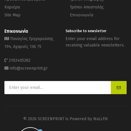
Καριέρα
Τρόποι Αποστολής
Site Map
Επικοινωνία
Επικοινωνία
Subscribe to newsletter
Παναγίας Γρηγορούσης
Enter your email address for
receiving valuable newsletters.
194, Αχαρνές 136 75
2102405282
info@screenprint.gr
© 2026 SCREENPRINT is Powered by
NuLLFiX