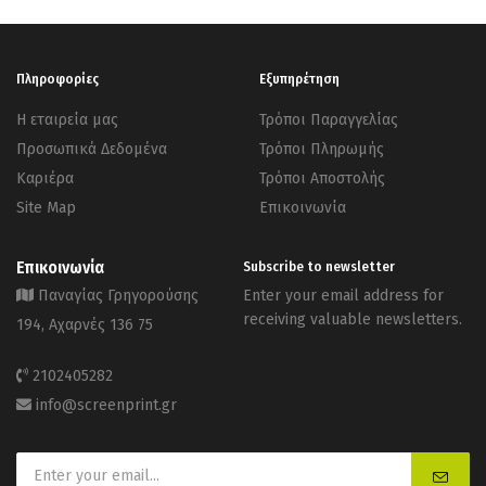
Πληροφορίες
Εξυπηρέτηση
Η εταιρεία μας
Τρόποι Παραγγελίας
Προσωπικά Δεδομένα
Τρόποι Πληρωμής
Καριέρα
Τρόποι Αποστολής
Site Map
Επικοινωνία
Επικοινωνία
Subscribe to newsletter
Παναγίας Γρηγορούσης
Enter your email address for
receiving valuable newsletters.
194, Αχαρνές 136 75
2102405282
info@screenprint.gr