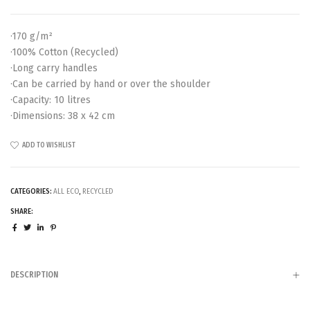
·170 g/m²
·100% Cotton (Recycled)
·Long carry handles
·Can be carried by hand or over the shoulder
·Capacity: 10 litres
·Dimensions: 38 x 42 cm
ADD TO WISHLIST
CATEGORIES:
ALL ECO
,
RECYCLED
SHARE:
DESCRIPTION