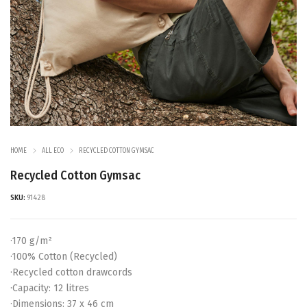
HOME
ALL ECO
RECYCLED COTTON GYMSAC
Recycled Cotton Gymsac
SKU:
91428
·170 g/m²
·100% Cotton (Recycled)
·Recycled cotton drawcords
·Capacity: 12 litres
·Dimensions: 37 x 46 cm