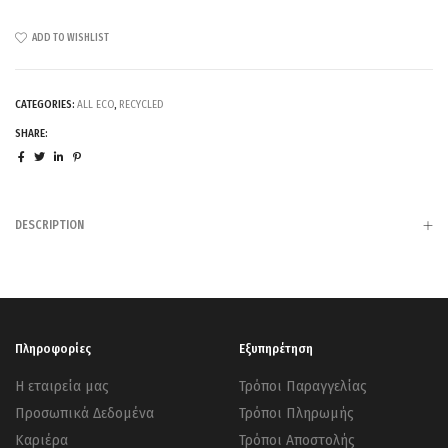
ADD TO WISHLIST
CATEGORIES:
ALL ECO
,
RECYCLED
SHARE:
DESCRIPTION
Πληροφορίες
Εξυπηρέτηση
Η εταιρεία μας
Τρόποι Παραγγελίας
Προσωπικά Δεδομένα
Τρόποι Πληρωμής
Καριέρα
Τρόποι Αποστολής