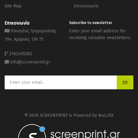
Site Map
Επικοινωνία
Επικοινωνία
Subscribe to newsletter
Παναγίας Γρηγορούσης
Enter your email address for
receiving valuable newsletters.
194, Αχαρνές 136 75
2102405282
info@screenprint.gr
© 2026 SCREENPRINT is Powered by
NuLLFiX