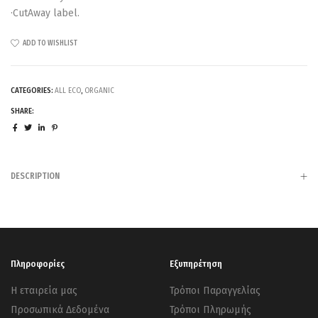
·CutAway label.
ADD TO WISHLIST
CATEGORIES:
ALL ECO
,
ORGANIC
SHARE:
DESCRIPTION
Πληροφορίες
Εξυπηρέτηση
Η εταιρεία μας
Τρόποι Παραγγελίας
Προσωπικά Δεδομένα
Τρόποι Πληρωμής