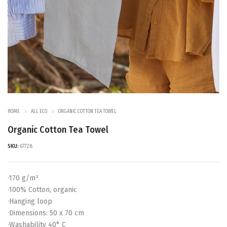
HOME
ALL ECO
ORGANIC COTTON TEA TOWEL
Organic Cotton Tea Towel
SKU:
67728
·170 g/m²
·100% Cotton, organic
·Hanging loop
·Dimensions: 50 x 70 cm
·Washability 40° C