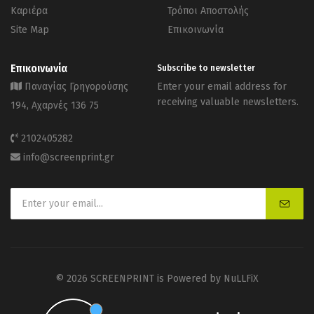
Καριέρα
Τρόποι Αποστολής
Site Map
Επικοινωνία
Επικοινωνία
Subscribe to newsletter
Παναγίας Γρηγορούσης
Enter your email address for
receiving valuable newsletters.
194, Αχαρνές 136 75
2102405282
info@screenprint.gr
© 2026 SCREENPRINT is Powered by
NuLLFiX