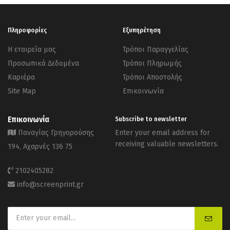
Πληροφορίες
Εξυπηρέτηση
Η εταιρεία μας
Τρόποι Παραγγελίας
Προσωπικά Δεδομένα
Τρόποι Πληρωμής
Καριέρα
Τρόποι Αποστολής
Site Map
Επικοινωνία
Επικοινωνία
Subscribe to newsletter
Παναγίας Γρηγορούσης
Enter your email address for
receiving valuable newsletters.
194, Αχαρνές 136 75
2102405282
info@screenprint.gr