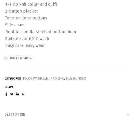
·1×1 rib knit collar and cuffs
·2-button placket
·Tone-on-tone buttons
·Side seams
·Double-needle stitched bottom hem
·Suitable for 60°C wash
·Easy care, easy wear.
ADD TO WISHLIST
CATEGORIES:
POLOS
,
WASHABLE UP TO 60°C
,
ΈΝΔΥΣΗ
,
ΠΌΛΟ
SHARE:
DESCRIPTION