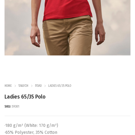
HOME
ΈΝΔΥΣΗ
ΠΌΛΟ
LADIES 65/35 POLO
Ladies 65/35 Polo
SKU:
59301
·180 g/m² (White: 170 g/m²)
·65% Polyester, 35% Cotton