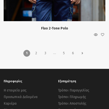
Fluo 2-Tone Polo
…
1
2
3
5
6
Πληροφορίες
Εξυπηρέτηση
Η εταιρεία μας
Τρόποι Παραγγελίας
Προσωπικά Δεδομένα
Τρόποι Πληρωμής
Καριέρα
Τρόποι Αποστολής