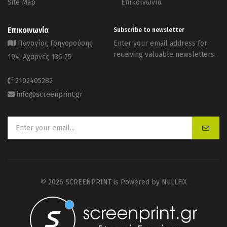
Site Map
Επικοινωνία
Επικοινωνία
Subscribe to newsletter
Παναγίας Γρηγορούσης
Enter your email address for
receiving valuable newsletters.
194, Αχαρνές 136 75
2102405282
info@screenprint.gr
© 2026 SCREENPRINT is Powered by
NuLLFiX