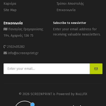
Καριέρα
Τρόποι Αποστολής
Site Map
Επικοινωνία
Επικοινωνία
Subscribe to newsletter
Παναγίας Γρηγορούσης
Enter your email address for
receiving valuable newsletters.
194, Αχαρνές 136 75
2102405282
info@screenprint.gr
© 2026 SCREENPRINT is Powered by
NuLLFiX