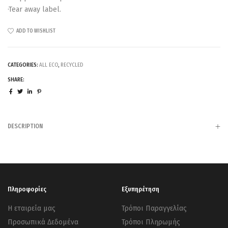
·Tear away label.
ADD TO WISHLIST
CATEGORIES:
ALL ECO
,
RECYCLED
SHARE:
DESCRIPTION
Πληροφορίες
Εξυπηρέτηση
Η εταιρεία μας
Τρόποι Παραγγελίας
Προσωπικά Δεδομένα
Τρόποι Πληρωμής