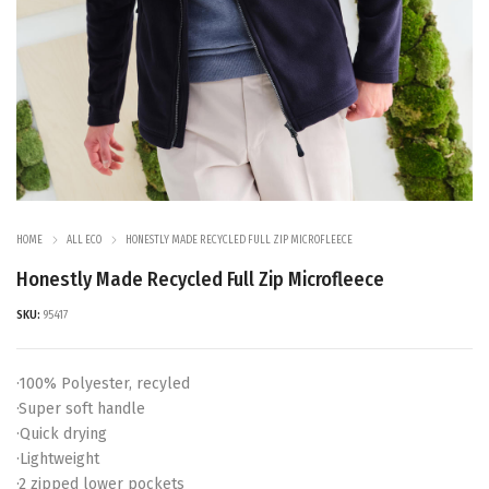
HOME
ALL ECO
HONESTLY MADE RECYCLED FULL ZIP MICROFLEECE
Honestly Made Recycled Full Zip Microfleece
SKU:
95417
·100% Polyester, recyled
·Super soft handle
·Quick drying
·Lightweight
·2 zipped lower pockets