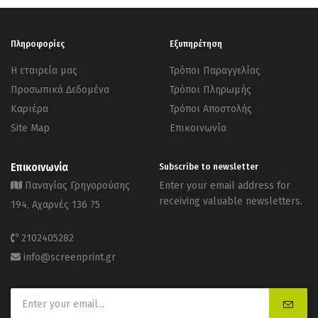
Πληροφορίες
Εξυπηρέτηση
Η εταιρεία μας
Τρόποι Παραγγελίας
Προσωπικά Δεδομένα
Τρόποι Πληρωμής
Καριέρα
Τρόποι Αποστολής
Site Map
Επικοινωνία
Επικοινωνία
Subscribe to newsletter
Παναγίας Γρηγορούσης
Enter your email address for
receiving valuable newsletters.
194, Αχαρνές 136 75
2102405282
info@screenprint.gr