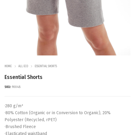
HOME
ALL ECO
ESSENTIAL SHORTS
Essential Shorts
SKU:
90048
·280 g/m²
·80% Cotton (Organic or in Conversion to Organic), 20%
Polyester (Recycled, rPET)
·Brushed Fleece
·Elasticated waistband