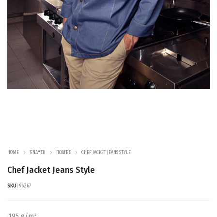
HOME
ΈΝΔΥΣΗ
ΠΟΔΙΈΣ
CHEF JACKET JEANS STYLE
Chef Jacket Jeans Style
SKU:
96267
·195 g/m²