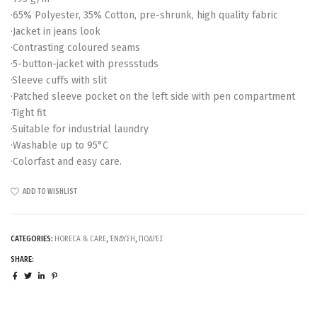
·65% Polyester, 35% Cotton, pre-shrunk, high quality fabric
·Jacket in jeans look
·Contrasting coloured seams
·5-button-jacket with pressstuds
·Sleeve cuffs with slit
·Patched sleeve pocket on the left side with pen compartment
·Tight fit
·Suitable for industrial laundry
·Washable up to 95°C
·Colorfast and easy care.
ADD TO WISHLIST
CATEGORIES:
HORECA & CARE
,
ΈΝΔΥΣΗ
,
ΠΟΔΙΈΣ
SHARE: