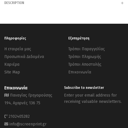
DESCRIPTION
Πληροφορίες
Εξυπηρέτηση
Η εταιρεία μας
Τρόποι Παραγγελίας
Προσωπικά Δεδομένα
Τρόποι Πληρωμής
Καριέρα
Τρόποι Αποστολής
Site Map
Επικοινωνία
Επικοινωνία
Subscribe to newsletter
Παναγίας Γρηγορούσης
Enter your email address for
receiving valuable newsletters.
194, Αχαρνές 136 75
2102405282
info@screenprint.gr