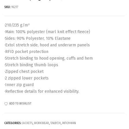
SKU:
96217
·210/235 g/m²
·Main: 100% polyester (marl knit effect fleece)
·Sides: 90% Polyester, 10% Elastane
·Extol stretch side, hood and underarm panels
·RFID pocket protection
·Stretch binding to hood opening, cuffs and hem
·Stretch binding thumb loops
·Zipped chest pocket
·2 zipped lower pockets
·Inner zip guard
·Reflective details for enhanced visibility.
ADD TO WISHLIST
CATEGORIES:
JACKETS
,
WORKWEAR
,
ΈΝΔΥΣΗ
,
ΜΠΟΥΦΆΝ