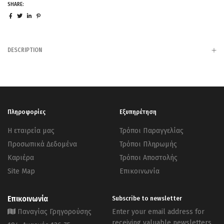
SHARE:
DESCRIPTION
Πληροφορίες
Εξυπηρέτηση
Η εταιρεία μας
Τρόποι Παραγγελίας
Προσωπικά Δεδομένα
Τρόποι Πληρωμής
Καριέρα
Τρόποι Αποστολής
Site Map
Επικοινωνία
Επικοινωνία
Subscribe to newsletter
Παναγίας Γρηγορούσης
Enter your email address for
receiving valuable newsletters.