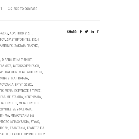
ST
ADD TO COMPARE
SHARE:
PACKS
,
ΑΘΛΗΤΙΚΆ ΕΊΔΗ
,
ΤΟΥ
,
ΔΡΑΣΤΗΡΙΌΤΗΤΕΣ
,
ΕΊΔΗ
ΚΆΜΠΙΝΓΚ
,
ΣΑΚΊΔΙΑ ΠΛΆΤΗΣ
,
A
,
DIAFIMISTIKA T-SHIRT
,
YFASMATA
,
METAKSOTYPIES.GR
,
ΑΡ ΤΗΛΕΦΟΝΟΥ ΜΕ ΛΟΓΟΤΥΠΟ
,
ΦΗΜΙΣΤΙΚΑ ΓΡΑΦΕΙΑ
,
ΛΟΥΖΆΚΙΑ
,
ΕΚΤΥΠΩΣΕΙΣ
,
ΤΙΚΙΜΕΝΑ
,
ΕΚΤΥΠΩΣΕΙΣ ΤΙΜΕΣ
,
ΕΛΑ ΜΕ ΣΤΑΜΠΑ
,
ΚΕΝΤΗΜΑΤΑ
,
ΤΑΞΟΤΥΠΙΕΣ
,
ΜΕΤΑΞΩΤΥΠΙΕΣ
ΩΤΥΠΙΕΣ ΣΕ ΥΦΑΣΜΑΤΑ
,
ΝΤΗΜΑ
,
ΜΠΛΟΥΖΑΚΙΑ ΜΕ
ΤΥΠΩΣΟ ΜΠΛΟΥΖΑΚΙΑ
,
ΣΤΥΛΟ
,
ΎΠΩΣΗ
,
ΤΣΑΝΤΑΚΙΑ
,
ΤΣΑΝΤΕΣ ΓΙΑ
ΛΑΤΗΣ
,
ΤΣΑΝΤΕΣ ΦΡΟΝΤΙΣΤΙΡΙΟΥ