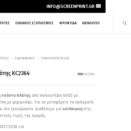
INFO@SCREENPRINT.GR
ΤΗΤΕΣ
ΟΙΚΙΑΚΟΣ ΕΞΟΠΛΙΣΜΟΣ
ΦΡΟΝΤΙΔΑ
ΚΑΤΑΛΟΓΟΙ
ΌΤΗΤΕΣ
ΕΊΔΗ ΚΆΜΠΙΝΓΚ
ΤΣΆΝΤΑ ΠΛΆΤΗΣ KC2364
άτης KC2364
SKU:
KC2364
ή τσάντα πλάτης
από πολυεστέρα 600D με
έπη με φερμουάρ.
. Για να μεταφέρετε τα πράγματά
αι πιο ξεκούραστα. Διαθέσιμο για
εκτύπωση
στις
στικές τιμές της αγοράς.
29X11,5X38 cm