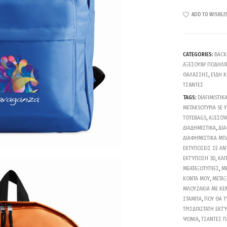
ADD TO WISHLI
CATEGORIES:
BACK
ΑΞΕΣΟΥΆΡ ΠΟΔΗΛΆ
ΘΑΛΆΣΣΗΣ
,
ΕΊΔΗ 
ΤΣΆΝΤΕΣ
TAGS:
DIAFIMISTIK
METAKSOTYPIA SE 
TOTEBAGS
,
ΑΞΕΣΟΥ
ΔΙΑΔΗΜΙΣΤΙΚΑ
,
ΔΙΑ
ΔΙΑΦΗΜΙΣΤΙΚΑ ΜΠ
ΕΚΤΥΠΩΣΕΙΣ ΣΕ ΑΝ
ΕΚΤΎΠΩΣΗ 3D
,
ΚΑΠ
ΜΕΑΤΑΞΩΤΥΠΙΕΣ
,
ΜΕ
ΚΟΝΤΑ ΜΟΥ
,
ΜΕΤΑΞ
ΜΛΟΥΖΑΚΙΑ ΜΕ ΚΕ
ΣΤΑΜΠΑ
,
ΠΟΥ ΘΑ 
ΤΡΙΣΔΙΆΣΤΑΤΗ ΕΚΤ
ΨΩΝΙΑ
,
ΤΣΑΝΤΕΣ Π