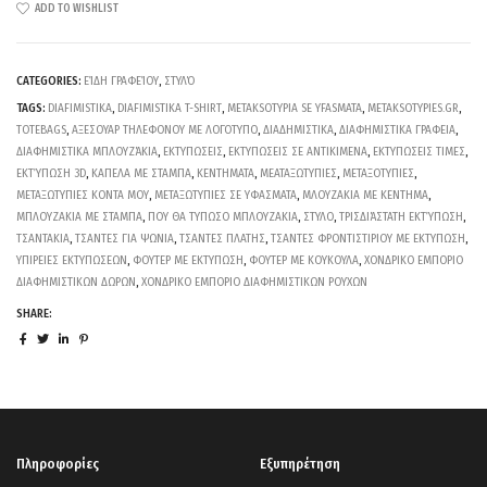
ADD TO WISHLIST
CATEGORIES:
ΕΊΔΗ ΓΡΑΦΕΊΟΥ
,
ΣΤΥΛΌ
TAGS:
DIAFIMISTIKA
,
DIAFIMISTIKA T-SHIRT
,
METAKSOTYPIA SE YFASMATA
,
METAKSOTYPIES.GR
,
TOTEBAGS
,
ΑΞΕΣΟΥΑΡ ΤΗΛΕΦΟΝΟΥ ΜΕ ΛΟΓΟΤΥΠΟ
,
ΔΙΑΔΗΜΙΣΤΙΚΑ
,
ΔΙΑΦΗΜΙΣΤΙΚΑ ΓΡΑΦΕΙΑ
,
ΔΙΑΦΗΜΙΣΤΙΚΑ ΜΠΛΟΥΖΆΚΙΑ
,
ΕΚΤΥΠΩΣΕΙΣ
,
ΕΚΤΥΠΩΣΕΙΣ ΣΕ ΑΝΤΙΚΙΜΕΝΑ
,
ΕΚΤΥΠΩΣΕΙΣ ΤΙΜΕΣ
,
ΕΚΤΎΠΩΣΗ 3D
,
ΚΑΠΕΛΑ ΜΕ ΣΤΑΜΠΑ
,
ΚΕΝΤΗΜΑΤΑ
,
ΜΕΑΤΑΞΩΤΥΠΙΕΣ
,
ΜΕΤΑΞΟΤΥΠΙΕΣ
,
ΜΕΤΑΞΩΤΥΠΙΕΣ ΚΟΝΤΑ ΜΟΥ
,
ΜΕΤΑΞΩΤΥΠΙΕΣ ΣΕ ΥΦΑΣΜΑΤΑ
,
ΜΛΟΥΖΑΚΙΑ ΜΕ ΚΕΝΤΗΜΑ
,
ΜΠΛΟΥΖΑΚΙΑ ΜΕ ΣΤΑΜΠΑ
,
ΠΟΥ ΘΑ ΤΥΠΩΣΟ ΜΠΛΟΥΖΑΚΙΑ
,
ΣΤΥΛΟ
,
ΤΡΙΣΔΙΆΣΤΑΤΗ ΕΚΤΎΠΩΣΗ
,
ΤΣΑΝΤΑΚΙΑ
,
ΤΣΑΝΤΕΣ ΓΙΑ ΨΩΝΙΑ
,
ΤΣΑΝΤΕΣ ΠΛΑΤΗΣ
,
ΤΣΑΝΤΕΣ ΦΡΟΝΤΙΣΤΙΡΙΟΥ ΜΕ ΕΚΤΥΠΩΣΗ
,
ΥΠΙΡΕΙΕΣ ΕΚΤΥΠΩΣΕΩΝ
,
ΦΟΥΤΕΡ ΜΕ ΕΚΤΥΠΩΣΗ
,
ΦΟΥΤΕΡ ΜΕ ΚΟΥΚΟΥΛΑ
,
ΧΟΝΔΡΙΚΟ ΕΜΠΟΡΙΟ
ΔΙΑΦΗΜΙΣΤΙΚΩΝ ΔΩΡΩΝ
,
ΧΟΝΔΡΙΚΟ ΕΜΠΟΡΙΟ ΔΙΑΦΗΜΙΣΤΙΚΩΝ ΡΟΥΧΩΝ
SHARE:
Πληροφορίες
Εξυπηρέτηση