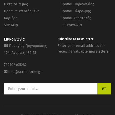
Η εταιρεία μας
Τρόποι Παραγγελίας
Προσωπικά Δεδομένα
Τρόποι Πληρωμής
Καριέρα
Τρόποι Αποστολής
Site Map
Επικοινωνία
Επικοινωνία
Subscribe to newsletter
Παναγίας Γρηγορούσης
Enter your email address for
receiving valuable newsletters.
194, Αχαρνές 136 75
2102405282
info@screenprint.gr