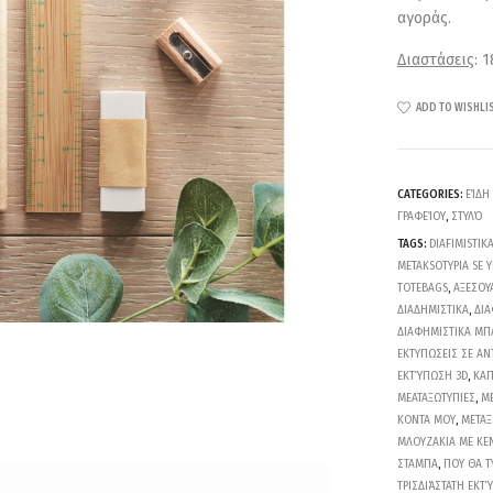
αγοράς.
Διαστάσεις
: 
ADD TO WISHLI
CATEGORIES:
ΕΊΔΗ
ΓΡΑΦΕΊΟΥ
,
ΣΤΥΛΌ
TAGS:
DIAFIMISTIK
METAKSOTYPIA SE 
TOTEBAGS
,
ΑΞΕΣΟΥ
ΔΙΑΔΗΜΙΣΤΙΚΑ
,
ΔΙΑ
ΔΙΑΦΗΜΙΣΤΙΚΑ ΜΠ
ΕΚΤΥΠΩΣΕΙΣ ΣΕ ΑΝ
ΕΚΤΎΠΩΣΗ 3D
,
ΚΑΠ
ΜΕΑΤΑΞΩΤΥΠΙΕΣ
,
ΜΕ
ΚΟΝΤΑ ΜΟΥ
,
ΜΕΤΑΞ
ΜΛΟΥΖΑΚΙΑ ΜΕ ΚΕ
ΣΤΑΜΠΑ
,
ΠΟΥ ΘΑ 
ΤΡΙΣΔΙΆΣΤΑΤΗ ΕΚΤ