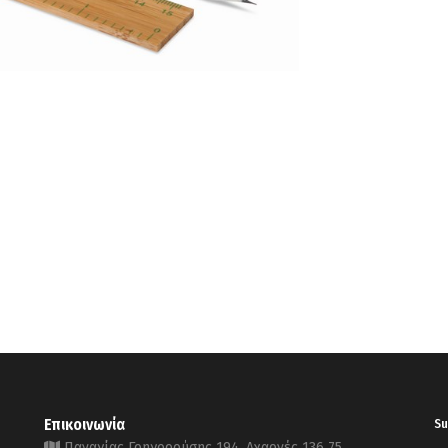
Επικοινωνία
Su
Παναγίας Γρηγορούσης 194, Αχαρνές 136 75