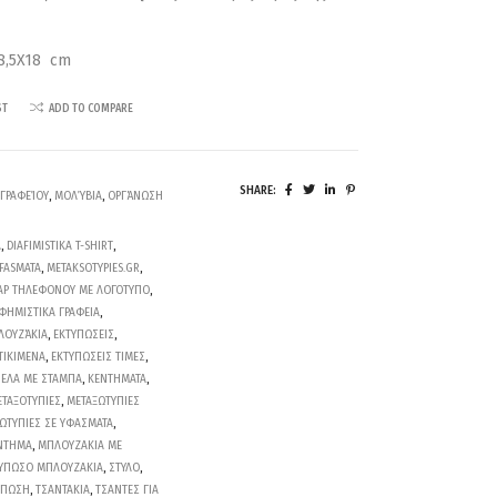
18,5X18 cm
ST
ADD TO COMPARE
SHARE:
 ΓΡΑΦΕΊΟΥ
,
ΜΟΛΎΒΙΑ
,
ΟΡΓΆΝΩΣΗ
A
,
DIAFIMISTIKA T-SHIRT
,
YFASMATA
,
METAKSOTYPIES.GR
,
ΑΡ ΤΗΛΕΦΟΝΟΥ ΜΕ ΛΟΓΟΤΥΠΟ
,
ΦΗΜΙΣΤΙΚΑ ΓΡΑΦΕΙΑ
,
ΛΟΥΖΆΚΙΑ
,
ΕΚΤΥΠΩΣΕΙΣ
,
ΤΙΚΙΜΕΝΑ
,
ΕΚΤΥΠΩΣΕΙΣ ΤΙΜΕΣ
,
ΕΛΑ ΜΕ ΣΤΑΜΠΑ
,
ΚΕΝΤΗΜΑΤΑ
,
ΤΑΞΟΤΥΠΙΕΣ
,
ΜΕΤΑΞΩΤΥΠΙΕΣ
ΩΤΥΠΙΕΣ ΣΕ ΥΦΑΣΜΑΤΑ
,
ΝΤΗΜΑ
,
ΜΠΛΟΥΖΑΚΙΑ ΜΕ
ΤΥΠΩΣΟ ΜΠΛΟΥΖΑΚΙΑ
,
ΣΤΥΛΟ
,
ΎΠΩΣΗ
,
ΤΣΑΝΤΑΚΙΑ
,
ΤΣΑΝΤΕΣ ΓΙΑ