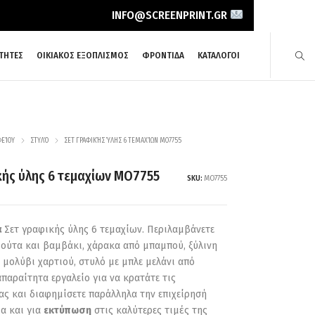
INFO@SCREENPRINT.GR
ΤΗΤΕΣ
ΟΙΚΙΑΚΟΣ ΕΞΟΠΛΙΣΜΟΣ
ΦΡΟΝΤΙΔΑ
ΚΑΤΑΛΟΓΟΙ
ΦΕΊΟΥ
ΣΤΥΛΌ
ΣΕΤ ΓΡΑΦΙΚΉΣ ΎΛΗΣ 6 ΤΕΜΑΧΊΩΝ MO7755
κής ύλης 6 τεμαχίων MO7755
SKU:
MO7755
ά
Σετ γραφικής ύλης 6 τεμαχίων. Περιλαμβάνετε
ιούτα και βαμβάκι, χάρακα από μπαμπού, ξύλινη
, μολύβι χαρτιού, στυλό με μπλε μελάνι από
απαραίτητα εργαλείο για να κρατάτε τις
ας και διαφημίσετε παράλληλα την επιχείρησή
μα και για
εκτύπωση
στις καλύτερες τιμές της