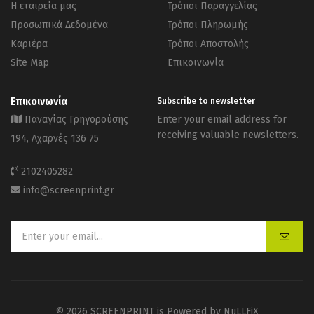
Η εταιρεία μας
Τρόποι Παραγγελίας
Προσωπικά Δεδομένα
Τρόποι Πληρωμής
Καριέρα
Τρόποι Αποστολής
Site Map
Επικοινωνία
Επικοινωνία
Subscribe to newsletter
Παναγίας Γρηγορούσης
Enter your email address for
receiving valuable newsletters.
194, Αχαρνές 136 75
2102405282
info@screenprint.gr
© 2026 SCREENPRINT is Powered by
NuLLFiX