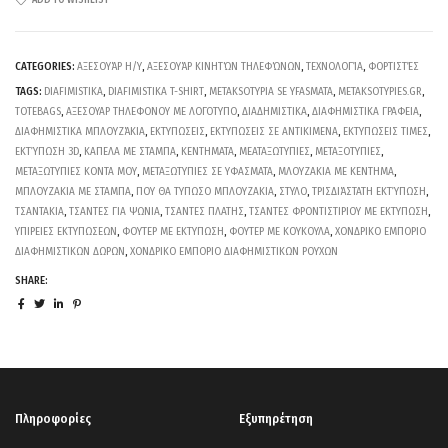
ADD TO WISHLIST
CATEGORIES:
ΑΞΕΣΟΥΆΡ Η/Υ
,
ΑΞΕΣΟΥΆΡ ΚΙΝΗΤΏΝ ΤΗΛΕΦΏΝΩΝ
,
ΤΕΧΝΟΛΟΓΊΑ
,
ΦΟΡΤΙΣΤΈΣ
TAGS:
DIAFIMISTIKA
,
DIAFIMISTIKA T-SHIRT
,
METAKSOTYPIA SE YFASMATA
,
METAKSOTYPIES.GR
,
TOTEBAGS
,
ΑΞΕΣΟΥΑΡ ΤΗΛΕΦΟΝΟΥ ΜΕ ΛΟΓΟΤΥΠΟ
,
ΔΙΑΔΗΜΙΣΤΙΚΑ
,
ΔΙΑΦΗΜΙΣΤΙΚΑ ΓΡΑΦΕΙΑ
,
ΔΙΑΦΗΜΙΣΤΙΚΑ ΜΠΛΟΥΖΆΚΙΑ
,
ΕΚΤΥΠΩΣΕΙΣ
,
ΕΚΤΥΠΩΣΕΙΣ ΣΕ ΑΝΤΙΚΙΜΕΝΑ
,
ΕΚΤΥΠΩΣΕΙΣ ΤΙΜΕΣ
,
ΕΚΤΎΠΩΣΗ 3D
,
ΚΑΠΕΛΑ ΜΕ ΣΤΑΜΠΑ
,
ΚΕΝΤΗΜΑΤΑ
,
ΜΕΑΤΑΞΩΤΥΠΙΕΣ
,
ΜΕΤΑΞΟΤΥΠΙΕΣ
,
ΜΕΤΑΞΩΤΥΠΙΕΣ ΚΟΝΤΑ ΜΟΥ
,
ΜΕΤΑΞΩΤΥΠΙΕΣ ΣΕ ΥΦΑΣΜΑΤΑ
,
ΜΛΟΥΖΑΚΙΑ ΜΕ ΚΕΝΤΗΜΑ
,
ΜΠΛΟΥΖΑΚΙΑ ΜΕ ΣΤΑΜΠΑ
,
ΠΟΥ ΘΑ ΤΥΠΩΣΟ ΜΠΛΟΥΖΑΚΙΑ
,
ΣΤΥΛΟ
,
ΤΡΙΣΔΙΆΣΤΑΤΗ ΕΚΤΎΠΩΣΗ
,
ΤΣΑΝΤΑΚΙΑ
,
ΤΣΑΝΤΕΣ ΓΙΑ ΨΩΝΙΑ
,
ΤΣΑΝΤΕΣ ΠΛΑΤΗΣ
,
ΤΣΑΝΤΕΣ ΦΡΟΝΤΙΣΤΙΡΙΟΥ ΜΕ ΕΚΤΥΠΩΣΗ
,
ΥΠΙΡΕΙΕΣ ΕΚΤΥΠΩΣΕΩΝ
,
ΦΟΥΤΕΡ ΜΕ ΕΚΤΥΠΩΣΗ
,
ΦΟΥΤΕΡ ΜΕ ΚΟΥΚΟΥΛΑ
,
ΧΟΝΔΡΙΚΟ ΕΜΠΟΡΙΟ
ΔΙΑΦΗΜΙΣΤΙΚΩΝ ΔΩΡΩΝ
,
ΧΟΝΔΡΙΚΟ ΕΜΠΟΡΙΟ ΔΙΑΦΗΜΙΣΤΙΚΩΝ ΡΟΥΧΩΝ
SHARE:
Πληροφορίες
Εξυπηρέτηση