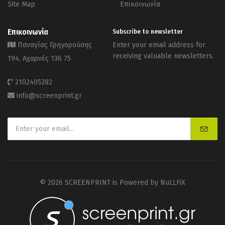
Site Map
Επικοινωνία
Επικοινωνία
Subscribe to newsletter
Παναγίας Γρηγορούσης
Enter your email address for
receiving valuable newsletters.
194, Αχαρνές 136 75
2102405282
info@screenprint.gr
© 2026 SCREENPRINT is Powered by
NuLLFiX