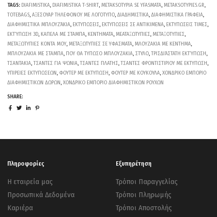
TAGS:
DIAFIMISTIKA
,
DIAFIMISTIKA T-SHIRT
,
METAKSOTYPIA SE YFASMATA
,
METAKSOTYPIES.GR
,
TOTEBAGS
,
ΑΞΕΣΟΥΑΡ ΤΗΛΕΦΟΝΟΥ ΜΕ ΛΟΓΟΤΥΠΟ
,
ΔΙΑΔΗΜΙΣΤΙΚΑ
,
ΔΙΑΦΗΜΙΣΤΙΚΑ ΓΡΑΦΕΙΑ
,
ΔΙΑΦΗΜΙΣΤΙΚΑ ΜΠΛΟΥΖΆΚΙΑ
,
ΕΚΤΥΠΩΣΕΙΣ
,
ΕΚΤΥΠΩΣΕΙΣ ΣΕ ΑΝΤΙΚΙΜΕΝΑ
,
ΕΚΤΥΠΩΣΕΙΣ ΤΙΜΕΣ
,
ΕΚΤΎΠΩΣΗ 3D
,
ΚΑΠΕΛΑ ΜΕ ΣΤΑΜΠΑ
,
ΚΕΝΤΗΜΑΤΑ
,
ΜΕΑΤΑΞΩΤΥΠΙΕΣ
,
ΜΕΤΑΞΟΤΥΠΙΕΣ
,
ΜΕΤΑΞΩΤΥΠΙΕΣ ΚΟΝΤΑ ΜΟΥ
,
ΜΕΤΑΞΩΤΥΠΙΕΣ ΣΕ ΥΦΑΣΜΑΤΑ
,
ΜΛΟΥΖΑΚΙΑ ΜΕ ΚΕΝΤΗΜΑ
,
ΜΠΛΟΥΖΑΚΙΑ ΜΕ ΣΤΑΜΠΑ
,
ΠΟΥ ΘΑ ΤΥΠΩΣΟ ΜΠΛΟΥΖΑΚΙΑ
,
ΣΤΥΛΟ
,
ΤΡΙΣΔΙΆΣΤΑΤΗ ΕΚΤΎΠΩΣΗ
,
ΤΣΑΝΤΑΚΙΑ
,
ΤΣΑΝΤΕΣ ΓΙΑ ΨΩΝΙΑ
,
ΤΣΑΝΤΕΣ ΠΛΑΤΗΣ
,
ΤΣΑΝΤΕΣ ΦΡΟΝΤΙΣΤΙΡΙΟΥ ΜΕ ΕΚΤΥΠΩΣΗ
,
ΥΠΙΡΕΙΕΣ ΕΚΤΥΠΩΣΕΩΝ
,
ΦΟΥΤΕΡ ΜΕ ΕΚΤΥΠΩΣΗ
,
ΦΟΥΤΕΡ ΜΕ ΚΟΥΚΟΥΛΑ
,
ΧΟΝΔΡΙΚΟ ΕΜΠΟΡΙΟ
ΔΙΑΦΗΜΙΣΤΙΚΩΝ ΔΩΡΩΝ
,
ΧΟΝΔΡΙΚΟ ΕΜΠΟΡΙΟ ΔΙΑΦΗΜΙΣΤΙΚΩΝ ΡΟΥΧΩΝ
SHARE:
Πληροφορίες
Εξυπηρέτηση
Η εταιρεία μας
Τρόποι Παραγγελίας
Προσωπικά Δεδομένα
Τρόποι Πληρωμής
Καριέρα
Τρόποι Αποστολής