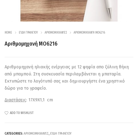
HOME
ΕΊΔΗ ΓΡΑΦΕΊΟΥ
ΑΡΙΘΜΟΜΗΧΑΝΈΣ
ΑΡΙΘΜΟΜΗΧΑΝΉ MO6216
Αριθμομηχανή MO6216
Αριθμομηχανή ηλιακής ενέργειας με 12 ψηφία
απο ξύλινη θήκη
από μπαμπού
. Στη συσκευασία περιλαμβάνεται η μπαταρία.
Εκτυπώστε το λογότυπό σας και δημιουργήστε ένα χρηστικό
δώρο για το γραφείο.
Διαστάσεις
: 17X9X1,1 cm
ADD TO WISHLIST
CATEGORIES:
ΑΡΙΘΜΟΜΗΧΑΝΈΣ
,
ΕΊΔΗ ΓΡΑΦΕΊΟΥ