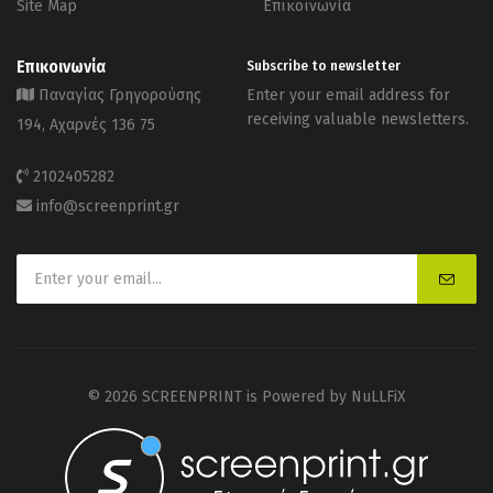
Site Map
Επικοινωνία
Επικοινωνία
Subscribe to newsletter
Παναγίας Γρηγορούσης
Enter your email address for
receiving valuable newsletters.
194, Αχαρνές 136 75
2102405282
info@screenprint.gr
© 2026 SCREENPRINT is Powered by
NuLLFiX