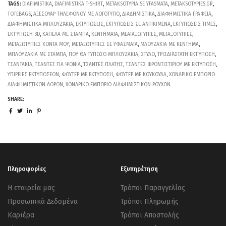
TAGS:
DIAFIMISTIKA
,
DIAFIMISTIKA T-SHIRT
,
METAKSOTYPIA SE YFASMATA
,
METAKSOTYPIES.GR
,
TOTEBAGS
,
ΑΞΕΣΟΥΑΡ ΤΗΛΕΦΟΝΟΥ ΜΕ ΛΟΓΟΤΥΠΟ
,
ΔΙΑΔΗΜΙΣΤΙΚΑ
,
ΔΙΑΦΗΜΙΣΤΙΚΑ ΓΡΑΦΕΙΑ
,
ΔΙΑΦΗΜΙΣΤΙΚΑ ΜΠΛΟΥΖΆΚΙΑ
,
ΕΚΤΥΠΩΣΕΙΣ
,
ΕΚΤΥΠΩΣΕΙΣ ΣΕ ΑΝΤΙΚΙΜΕΝΑ
,
ΕΚΤΥΠΩΣΕΙΣ ΤΙΜΕΣ
,
ΕΚΤΎΠΩΣΗ 3D
,
ΚΑΠΕΛΑ ΜΕ ΣΤΑΜΠΑ
,
ΚΕΝΤΗΜΑΤΑ
,
ΜΕΑΤΑΞΩΤΥΠΙΕΣ
,
ΜΕΤΑΞΟΤΥΠΙΕΣ
,
ΜΕΤΑΞΩΤΥΠΙΕΣ ΚΟΝΤΑ ΜΟΥ
,
ΜΕΤΑΞΩΤΥΠΙΕΣ ΣΕ ΥΦΑΣΜΑΤΑ
,
ΜΛΟΥΖΑΚΙΑ ΜΕ ΚΕΝΤΗΜΑ
,
ΜΠΛΟΥΖΑΚΙΑ ΜΕ ΣΤΑΜΠΑ
,
ΠΟΥ ΘΑ ΤΥΠΩΣΟ ΜΠΛΟΥΖΑΚΙΑ
,
ΣΤΥΛΟ
,
ΤΡΙΣΔΙΆΣΤΑΤΗ ΕΚΤΎΠΩΣΗ
,
ΤΣΑΝΤΑΚΙΑ
,
ΤΣΑΝΤΕΣ ΓΙΑ ΨΩΝΙΑ
,
ΤΣΑΝΤΕΣ ΠΛΑΤΗΣ
,
ΤΣΑΝΤΕΣ ΦΡΟΝΤΙΣΤΙΡΙΟΥ ΜΕ ΕΚΤΥΠΩΣΗ
,
ΥΠΙΡΕΙΕΣ ΕΚΤΥΠΩΣΕΩΝ
,
ΦΟΥΤΕΡ ΜΕ ΕΚΤΥΠΩΣΗ
,
ΦΟΥΤΕΡ ΜΕ ΚΟΥΚΟΥΛΑ
,
ΧΟΝΔΡΙΚΟ ΕΜΠΟΡΙΟ
ΔΙΑΦΗΜΙΣΤΙΚΩΝ ΔΩΡΩΝ
,
ΧΟΝΔΡΙΚΟ ΕΜΠΟΡΙΟ ΔΙΑΦΗΜΙΣΤΙΚΩΝ ΡΟΥΧΩΝ
SHARE:
Πληροφορίες
Εξυπηρέτηση
Η εταιρεία μας
Τρόποι Παραγγελίας
Προσωπικά Δεδομένα
Τρόποι Πληρωμής
Καριέρα
Τρόποι Αποστολής