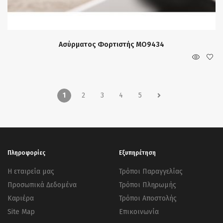
Ασύρματος Φορτιστής MO9434
1
2
3
4
5
Πληροφορίες
Εξυπηρέτηση
Η εταιρεία μας
Τρόποι Παραγγελίας
Προσωπικά Δεδομένα
Τρόποι Πληρωμής
Καριέρα
Τρόποι Αποστολής
Site Map
Επικοινωνία