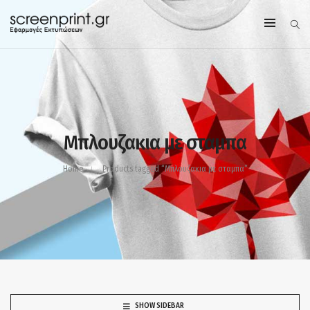
Μπλουζακια με σταμπα
Home
Products tagged “Μπλουζακια με σταμπα”
SHOW SIDEBAR