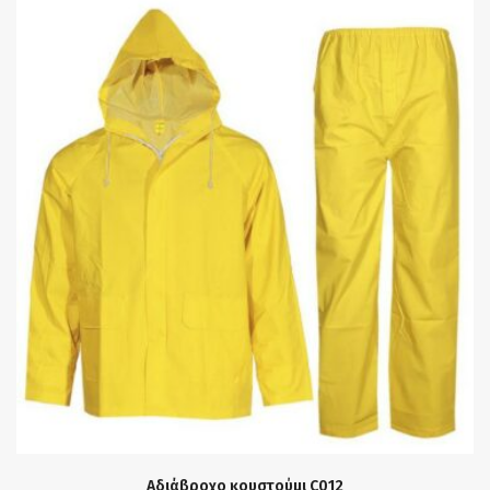
Αδιάβροχο κουστούμι C012