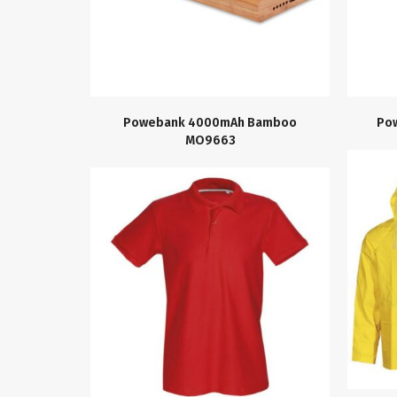
Powebank 4000mAh Bamboo
Po
MO9663