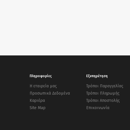
Πληροφορίες
Εξυπηρέτηση
Η εταιρεία μας
Τρόποι Παραγγελίας
Προσωπικά Δεδομένα
Τρόποι Πληρωμής
Καριέρα
Τρόποι Αποστολής
Site Map
Επικοινωνία