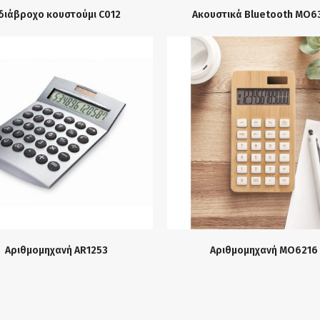
διάβροχο κουστούμι C012
Ακουστικά Bluetooth MO6
Αριθμομηχανή AR1253
Αριθμομηχανή MO6216