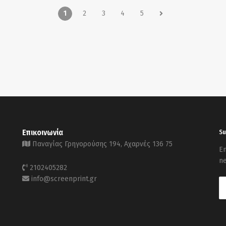
1
2
3
4
5
Επικοινωνία
Su
Παναγίας Γρηγορούσης 194, Αχαρνές 136 75
En
ne
2102405282
info@screenprint.gr