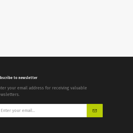
bscribe to newsletter
ter your email address for receiving valuable
wsletters.