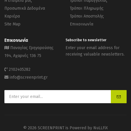
Η εταιρεία μας
Τρόποι Παραγγελίας
Προσωπικά Δεδομένα
Τρόποι Πληρωμής
Καριέρα
Τρόποι Αποστολής
Site Map
Επικοινωνία
Επικοινωνία
Subscribe to newsletter
Παναγίας Γρηγορούσης
Enter your email address for
receiving valuable newsletters.
194, Αχαρνές 136 75
2102405282
info@screenprint.gr
© 2026 SCREENPRINT is Powered by
NuLLFiX