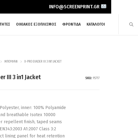
INFO@SCREENPRINT.GR
ΤΗΤΕΣ
ΟΙΚΙΑΚΟΣ ΕΞΟΠΛΙΣΜΟΣ
ΦΡΟΝΤΙΔΑ
ΚΑΤΑΛΟΓΟΙ
ΜΠΟΥΦΆΝ
X-PRO EVADER III 3 IN1 JACKET
r III 3 in1 Jacket
SKU:
95717
Polyester, inner: 100% Polyamide
and breathable Isotex 10000
r repellent finish, taped seams
EN343:2003 A1:2007 Class 3:2
ct lining panel for heat retention