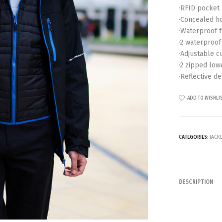
·RFID pocket 
·Concealed ho
·Waterproof f
·2 waterproof
·Adjustable c
·2 zipped low
·Reflective de
ADD TO WISHLI
CATEGORIES:
JACK
DESCRIPTION