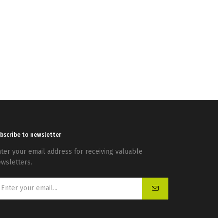
bscribe to newsletter
ter your email address for receiving valuable
wsletters.