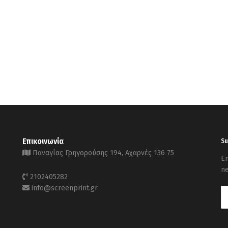
Επικοινωνία
Su
Παναγίας Γρηγορούσης 194, Αχαρνές 136 75
En
ne
2102405282
info@screenprint.gr