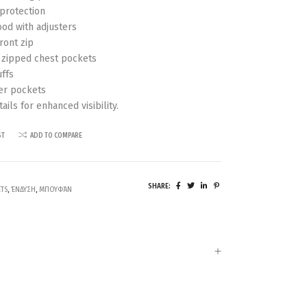
protection
od with adjusters
ront zip
 zipped chest pockets
uffs
er pockets
tails for enhanced visibility.
ST
ADD TO COMPARE
SHARE:
ETS
,
ΈΝΔΥΣΗ
,
ΜΠΟΥΦΆΝ