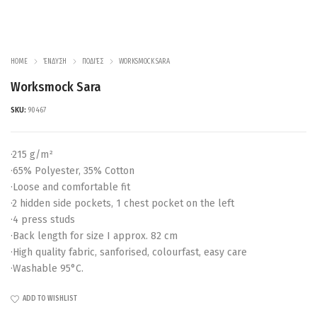
HOME
ΈΝΔΥΣΗ
ΠΟΔΙΈΣ
WORKSMOCK SARA
Worksmock Sara
SKU:
90467
·215 g/m²
·65% Polyester, 35% Cotton
·Loose and comfortable fit
·2 hidden side pockets, 1 chest pocket on the left
·4 press studs
·Back length for size I approx. 82 cm
·High quality fabric, sanforised, colourfast, easy care
·Washable 95°C.
ADD TO WISHLIST