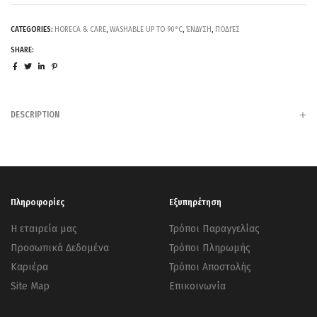
CATEGORIES:
HORECA & CARE
,
WASHABLE UP TO 90°C
,
ΈΝΔΥΣΗ
,
ΠΟΔΙΈΣ
SHARE:
DESCRIPTION
Πληροφορίες
Εξυπηρέτηση
Η εταιρεία μας
Τρόποι Παραγγελίας
Προσωπικά Δεδομένα
Τρόποι Πληρωμής
Καριέρα
Τρόποι Αποστολής
Site Map
Επικοινωνία