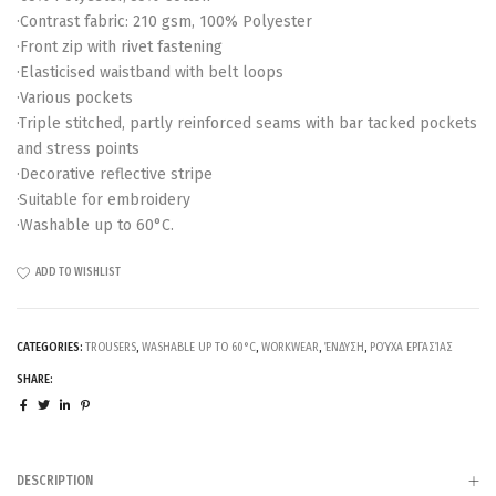
·Contrast fabric: 210 gsm, 100% Polyester
·Front zip with rivet fastening
·Elasticised waistband with belt loops
·Various pockets
·Triple stitched, partly reinforced seams with bar tacked pockets
and stress points
·Decorative reflective stripe
·Suitable for embroidery
·Washable up to 60°C.
ADD TO WISHLIST
CATEGORIES:
TROUSERS
,
WASHABLE UP TO 60°C
,
WORKWEAR
,
ΈΝΔΥΣΗ
,
ΡΟΎΧΑ ΕΡΓΑΣΊΑΣ
SHARE:
DESCRIPTION