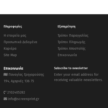
Πληροφορίες
Εξυπηρέτηση
Η εταιρεία μας
Τρόποι Παραγγελίας
Προσωπικά Δεδομένα
Τρόποι Πληρωμής
Καριέρα
Τρόποι Αποστολής
Site Map
Επικοινωνία
Επικοινωνία
Subscribe to newsletter
Παναγίας Γρηγορούσης
Enter your email address for
receiving valuable newsletters.
194, Αχαρνές 136 75
2102405282
info@screenprint.gr