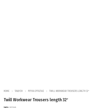
HOME
ΈΝΔΥΣΗ
ΡΟΎΧΑ ΕΡΓΑΣΊΑΣ
TWILL WORKWEAR TROUSERS LENGTH 32″
Twill Workwear Trousers length 32″
SKU:
93200