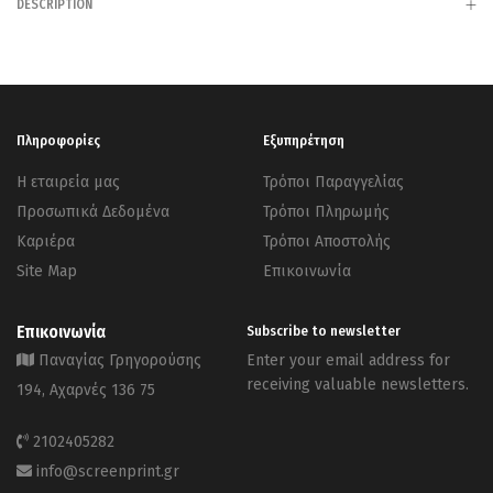
DESCRIPTION
Πληροφορίες
Εξυπηρέτηση
Η εταιρεία μας
Τρόποι Παραγγελίας
Προσωπικά Δεδομένα
Τρόποι Πληρωμής
Καριέρα
Τρόποι Αποστολής
Site Map
Επικοινωνία
Επικοινωνία
Subscribe to newsletter
Παναγίας Γρηγορούσης
Enter your email address for
receiving valuable newsletters.
194, Αχαρνές 136 75
2102405282
info@screenprint.gr