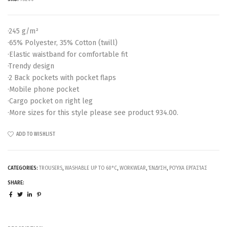
·245 g/m²
·65% Polyester, 35% Cotton (twill)
·Elastic waistband for comfortable fit
·Trendy design
·2 Back pockets with pocket flaps
·Mobile phone pocket
·Cargo pocket on right leg
·More sizes for this style please see product 934.00.
ADD TO WISHLIST
CATEGORIES:
TROUSERS
,
WASHABLE UP TO 60°C
,
WORKWEAR
,
ΈΝΔΥΣΗ
,
ΡΟΎΧΑ ΕΡΓΑΣΊΑΣ
SHARE: