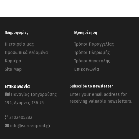
Πληροφορίες
Εξυπηρέτηση
Η εταιρεία μας
Τρόποι Παραγγελίας
Προσωπικά Δεδομένα
Τρόποι Πληρωμής
Καριέρα
Τρόποι Αποστολής
Site Map
Επικοινωνία
Επικοινωνία
Subscribe to newsletter
Παναγίας Γρηγορούσης
Enter your email address for
receiving valuable newsletters.
194, Αχαρνές 136 75
2102405282
info@screenprint.gr