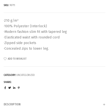
SKU:
90711
·210 g/m²
·100% Polyester (Interlock)
·Modern fashion slim fit with tapered leg
·Elasticated waist with rounded cord
·Zipped side pockets
·Concealed zips to lower leg.
ADD TO WISHLIST
CATEGORY:
UNCATEGORIZED
SHARE:
DESCRIPTION