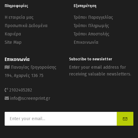
Πληροφορίες
Εξυπηρέτηση
Η εταιρεία μας
Τρόποι Παραγγελίας
Προσωπικά Δεδομένα
Τρόποι Πληρωμής
Καριέρα
Τρόποι Αποστολής
Site Map
Επικοινωνία
Επικοινωνία
Subscribe to newsletter
Παναγίας Γρηγορούσης
Enter your email address for
receiving valuable newsletters.
194, Αχαρνές 136 75
2102405282
info@screenprint.gr