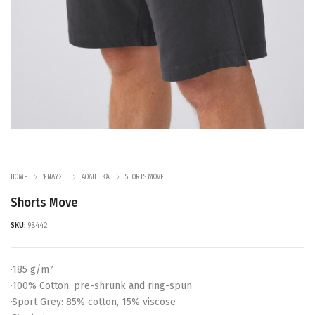
HOME
ΈΝΔΥΣΗ
ΑΘΛΗΤΙΚΆ
SHORTS MOVE
Shorts Move
SKU:
98442
·185 g/m²
·100% Cotton, pre-shrunk and ring-spun
·Sport Grey: 85% cotton, 15% viscose