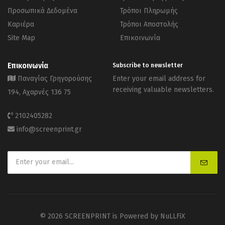
Προσωπικά Δεδομένα
Τρόποι Πληρωμής
Καριέρα
Τρόποι Αποστολής
Site Map
Επικοινωνία
Επικοινωνία
Subscribe to newsletter
Παναγίας Γρηγορούσης
Enter your email address for
receiving valuable newsletters.
194, Αχαρνές 136 75
2102405282
info@screenprint.gr
© 2026 SCREENPRINT is Powered by
NuLLFiX