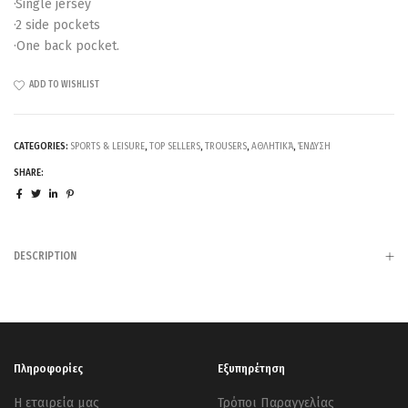
·Single jersey
·2 side pockets
·One back pocket.
ADD TO WISHLIST
CATEGORIES:
SPORTS & LEISURE
,
TOP SELLERS
,
TROUSERS
,
ΑΘΛΗΤΙΚΆ
,
ΈΝΔΥΣΗ
SHARE:
DESCRIPTION
Πληροφορίες
Εξυπηρέτηση
Η εταιρεία μας
Τρόποι Παραγγελίας