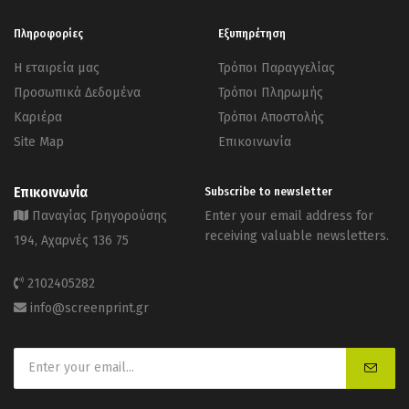
Πληροφορίες
Εξυπηρέτηση
Η εταιρεία μας
Τρόποι Παραγγελίας
Προσωπικά Δεδομένα
Τρόποι Πληρωμής
Καριέρα
Τρόποι Αποστολής
Site Map
Επικοινωνία
Επικοινωνία
Subscribe to newsletter
Παναγίας Γρηγορούσης
Enter your email address for
receiving valuable newsletters.
194, Αχαρνές 136 75
2102405282
info@screenprint.gr