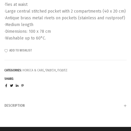
·Ties at waist
·Large central stitched pocket with 2 compartments (40 x 20 cm)
·Antique brass metal rivets on pockets (stainless and rustproof)
·Medium length
·Dimensions: 100 x 78 cm
·Washable up to 60°C.
ADD TO WISHLIST
CATEGORIES:
HORECA & CARE
,
ΈΝΔΥΣΗ
,
ΠΟΔΙΈΣ
SHARE:
DESCRIPTION