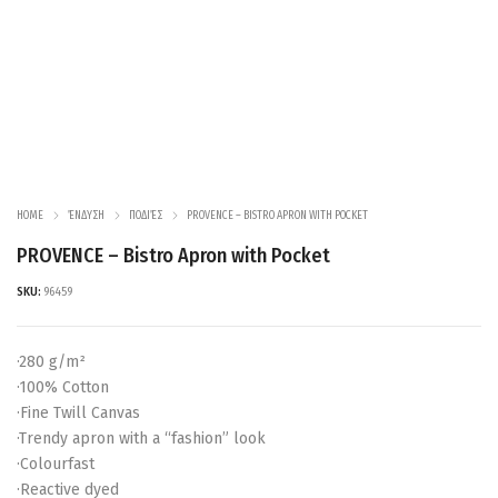
HOME
ΈΝΔΥΣΗ
ΠΟΔΙΈΣ
PROVENCE – BISTRO APRON WITH POCKET
PROVENCE – Bistro Apron with Pocket
SKU:
96459
·280 g/m²
·100% Cotton
·Fine Twill Canvas
·Trendy apron with a “fashion” look
·Colourfast
·Reactive dyed