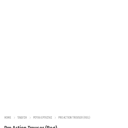
HOME
ΈΝΔΥΣΗ
ΡΟΎΧΑ ΕΡΓΑΣΊΑΣ
PRO ACTION TROUSER (REG)
Pro Action Trouser (Reg)