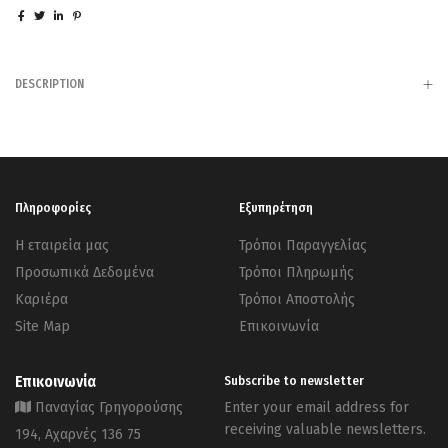
DESCRIPTION
Πληροφορίες
Εξυπηρέτηση
Η εταιρεία μας
Τρόποι Παραγγελίας
Προσωπικά Δεδομένα
Τρόποι Πληρωμής
Καριέρα
Τρόποι Αποστολής
Site Map
Επικοινωνία
Επικοινωνία
Subscribe to newsletter
Παναγίας Γρηγορούσης
Enter your email address for
receiving valuable newsletters.
194, Αχαρνές 136 75