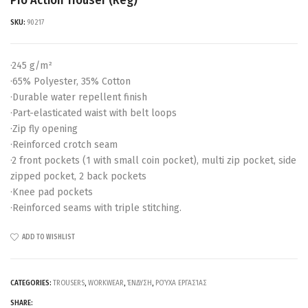
SKU:
90217
·245 g/m²
·65% Polyester, 35% Cotton
·Durable water repellent finish
·Part-elasticated waist with belt loops
·Zip fly opening
·Reinforced crotch seam
·2 front pockets (1 with small coin pocket), multi zip pocket, side
zipped pocket, 2 back pockets
·Knee pad pockets
·Reinforced seams with triple stitching.
ADD TO WISHLIST
CATEGORIES:
TROUSERS
,
WORKWEAR
,
ΈΝΔΥΣΗ
,
ΡΟΎΧΑ ΕΡΓΑΣΊΑΣ
SHARE: