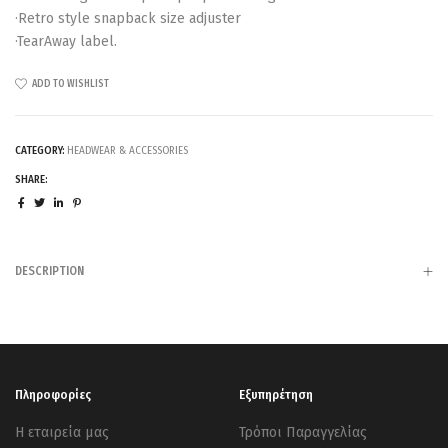
·Retro style snapback size adjuster
·TearAway label.
ADD TO WISHLIST
CATEGORY:
HEADWEAR & ACCESSORIES
SHARE:
DESCRIPTION
Πληροφορίες
Εξυπηρέτηση
Η εταιρεία μας
Τρόποι Παραγγελίας