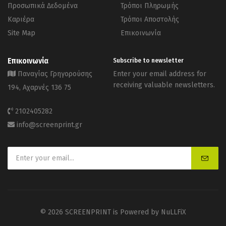
Προσωπικά Δεδομένα
Τρόποι Πληρωμής
Καριέρα
Τρόποι Αποστολής
Site Map
Επικοινωνία
Επικοινωνία
Subscribe to newsletter
Παναγίας Γρηγορούσης
Enter your email address for
receiving valuable newsletters.
194, Αχαρνές 136 75
2102405282
info@screenprint.gr
© 2026 SCREENPRINT is Powered by
NuLLFiX