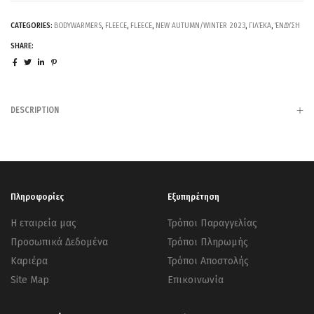
CATEGORIES:
BODYWARMERS
,
FLEECE
,
FLEECE
,
NEW AUTUMN/WINTER 2023
,
ΓΙΛΈΚΑ
,
ΈΝΔΥΣΗ
SHARE:
DESCRIPTION
Πληροφορίες
Εξυπηρέτηση
Η εταιρεία μας
Τρόποι Παραγγελίας
Προσωπικά Δεδομένα
Τρόποι Πληρωμής
Καριέρα
Τρόποι Αποστολής
Site Map
Επικοινωνία