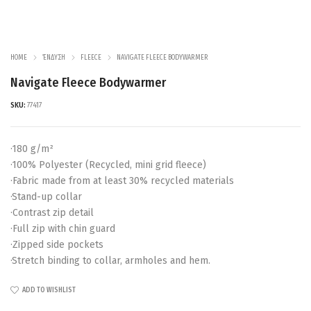
HOME
ΈΝΔΥΣΗ
FLEECE
NAVIGATE FLEECE BODYWARMER
Navigate Fleece Bodywarmer
SKU:
77417
·180 g/m²
·100% Polyester (Recycled, mini grid fleece)
·Fabric made from at least 30% recycled materials
·Stand-up collar
·Contrast zip detail
·Full zip with chin guard
·Zipped side pockets
·Stretch binding to collar, armholes and hem.
ADD TO WISHLIST