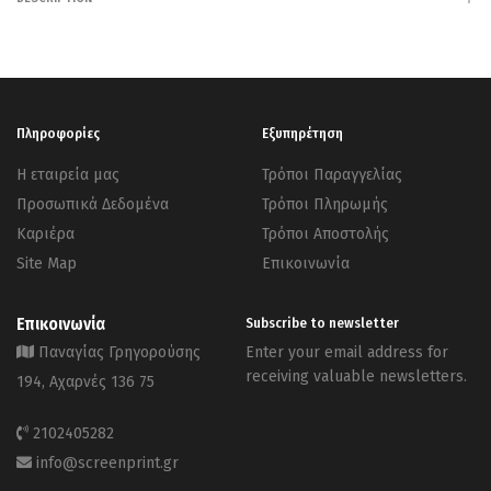
Πληροφορίες
Εξυπηρέτηση
Η εταιρεία μας
Τρόποι Παραγγελίας
Προσωπικά Δεδομένα
Τρόποι Πληρωμής
Καριέρα
Τρόποι Αποστολής
Site Map
Επικοινωνία
Επικοινωνία
Subscribe to newsletter
Παναγίας Γρηγορούσης
Enter your email address for
receiving valuable newsletters.
194, Αχαρνές 136 75
2102405282
info@screenprint.gr