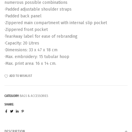
numerous possible combinations
·Padded adjustable shoulder straps
·Padded back panel
·Zippered main compartment with internal slip pocket
·Zippered front pocket
·TearAway label for ease of rebranding
·Capacity: 20 Litres
·Dimensions: 33 x 47 x 18 cm
·Max. embroidery: 15 tubular hoop
·Max. print area: 16 x 14 cm.
ADD TO WISHLIST
CATEGORY:
BAGS & ACCESSORIES
SHARE:
DESCRIPTION