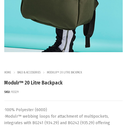
HOME
BAGS & ACCESSORIES
MODULR™ 20 LITRE BACKPACK
Modulr™ 20 Litre Backpack
SKU:
93329
·100% Polyester (600D)
·Modulr™ webbing loops for attachment of multipockets,
integrates with BG241 (934.29) and BG242 (935.29) offering