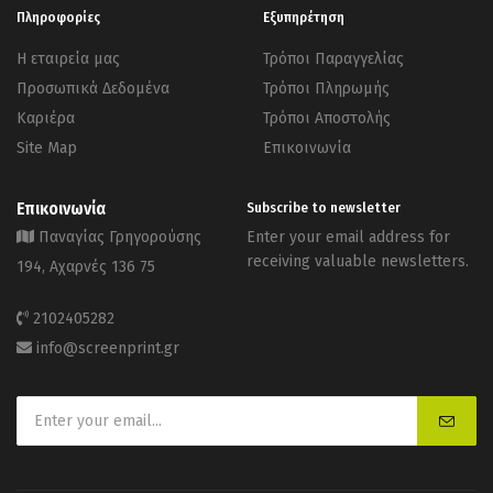
Πληροφορίες
Εξυπηρέτηση
Η εταιρεία μας
Τρόποι Παραγγελίας
Προσωπικά Δεδομένα
Τρόποι Πληρωμής
Καριέρα
Τρόποι Αποστολής
Site Map
Επικοινωνία
Επικοινωνία
Subscribe to newsletter
Παναγίας Γρηγορούσης
Enter your email address for
receiving valuable newsletters.
194, Αχαρνές 136 75
2102405282
info@screenprint.gr