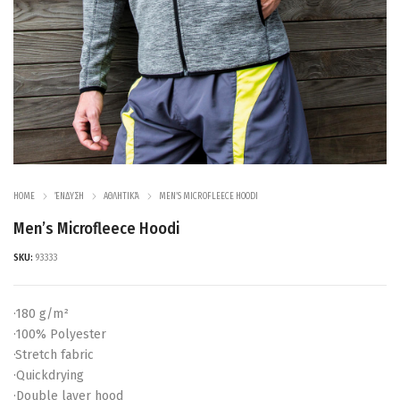
HOME
ΈΝΔΥΣΗ
ΑΘΛΗΤΙΚΆ
MEN’S MICROFLEECE HOODI
Men’s Microfleece Hoodi
SKU:
93333
·180 g/m²
·100% Polyester
·Stretch fabric
·Quickdrying
·Double layer hood