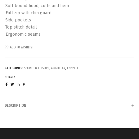
·Soft bound hood, cuffs and hem
·Full zip with chin guard
·Side pockets
·Top stitch detail
·Ergonomic seams.
ADD TO WISHLIST
CATEGORIES:
SPORTS & LEISURE
,
ΑΘΛΗΤΙΚΆ
,
ΈΝΔΥΣΗ
SHARE:
DESCRIPTION