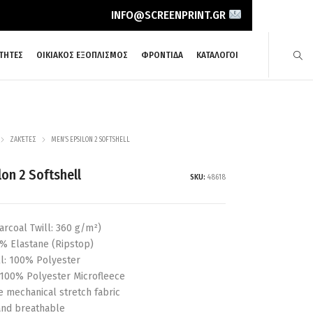
INFO@SCREENPRINT.GR
ΤΗΤΕΣ
ΟΙΚΙΑΚΟΣ ΕΞΟΠΛΙΣΜΟΣ
ΦΡΟΝΤΙΔΑ
ΚΑΤΑΛΟΓΟΙ
ΖΑΚΈΤΕΣ
MEN’S EPSILON 2 SOFTSHELL
lon 2 Softshell
SKU:
48618
arcoal Twill: 360 g/m²)
% Elastane (Ripstop)
ll: 100% Polyester
 100% Polyester Microfleece
e mechanical stretch fabric
and breathable