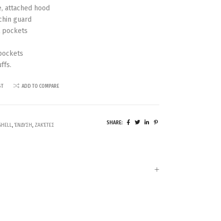
e, attached hood
 chin guard
t pockets
pockets
ffs.
ST
ADD TO COMPARE
SHARE:
SHELL
,
ΈΝΔΥΣΗ
,
ΖΑΚΈΤΕΣ