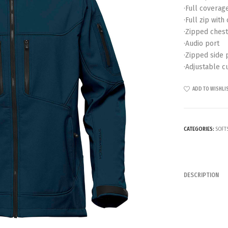
·Full coverag
·Full zip with
·Zipped ches
·Audio port
·Zipped side 
·Adjustable cu
ADD TO WISHLI
CATEGORIES:
SOFT
DESCRIPTION