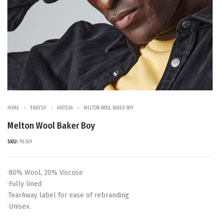
HOME
ΈΝΔΥΣΗ
ΚΑΠΈΛΑ
MELTON WOOL BAKER BOY
Melton Wool Baker Boy
SKU:
90369
·80% Wool, 20% Viscose
·Fully lined
·TearAway label for ease of rebranding
·Unisex.