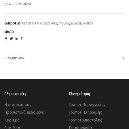
ADD TO WISHLIST
CATEGORIES:
HEADWEAR & ACCESSORIES
,
TAGLESS
,
ΈΝΔΥΣΗ
,
ΚΑΠΈΛΑ
SHARE:
DESCRIPTION
Πληροφορίες
Εξυπηρέτηση
Η εταιρεία μας
Τρόποι Παραγγελίας
Προσωπικά Δεδομένα
Τρόποι Πληρωμής
Καριέρα
Τρόποι Αποστολής
Site Map
Επικοινωνία